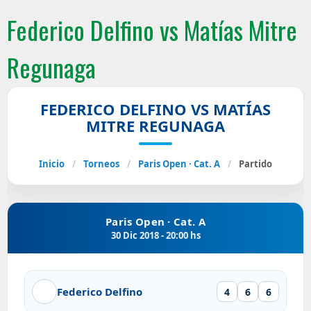
Federico Delfino vs Matías Mitre
Regunaga
FEDERICO DELFINO VS MATÍAS
MITRE REGUNAGA
Inicio
/
Torneos
/
Paris Open · Cat. A
/
Partido
Paris Open · Cat. A
30 Dic 2018 - 20:00 hs
Federico Delfino
4
6
6