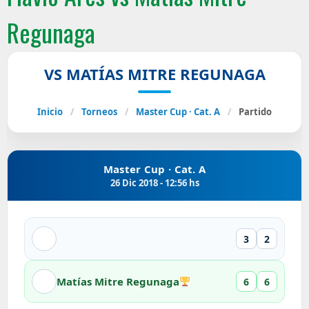
Regunaga
VS MATÍAS MITRE REGUNAGA
Inicio
/
Torneos
/
Master Cup · Cat. A
/
Partido
Master Cup · Cat. A
26 Dic 2018 - 12:56 hs
3
2
Matías Mitre Regunaga
6
6