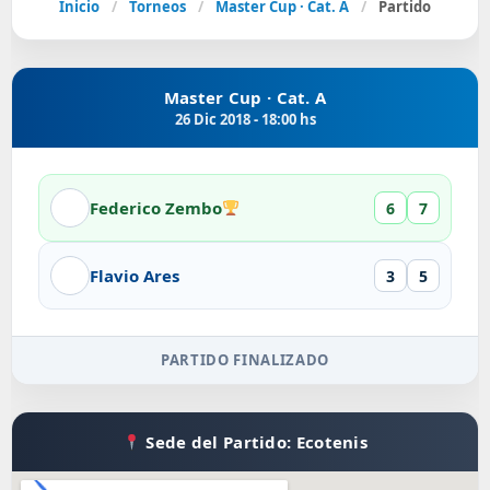
Inicio
/
Torneos
/
Master Cup · Cat. A
/
Partido
Master Cup · Cat. A
26 Dic 2018 - 18:00 hs
Federico Zembo
6
7
Flavio Ares
3
5
PARTIDO FINALIZADO
Sede del Partido: Ecotenis