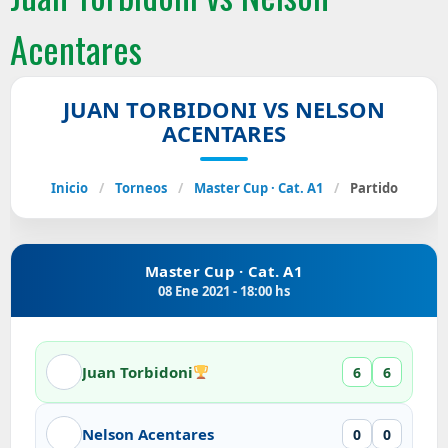
Acentares
JUAN TORBIDONI VS NELSON
ACENTARES
Inicio
/
Torneos
/
Master Cup · Cat. A1
/
Partido
Master Cup · Cat. A1
08 Ene 2021 - 18:00 hs
Juan Torbidoni
6
6
Nelson Acentares
0
0