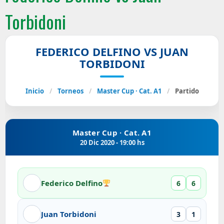
Torbidoni
FEDERICO DELFINO VS JUAN
TORBIDONI
Inicio
/
Torneos
/
Master Cup · Cat. A1
/
Partido
Master Cup · Cat. A1
20 Dic 2020 - 19:00 hs
Federico Delfino
6
6
Juan Torbidoni
3
1