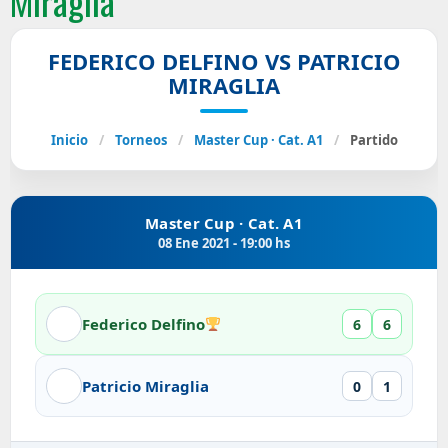
Miraglia
FEDERICO DELFINO VS PATRICIO
MIRAGLIA
Inicio
/
Torneos
/
Master Cup · Cat. A1
/
Partido
Master Cup · Cat. A1
08 Ene 2021 - 19:00 hs
Federico Delfino
6
6
Patricio Miraglia
0
1