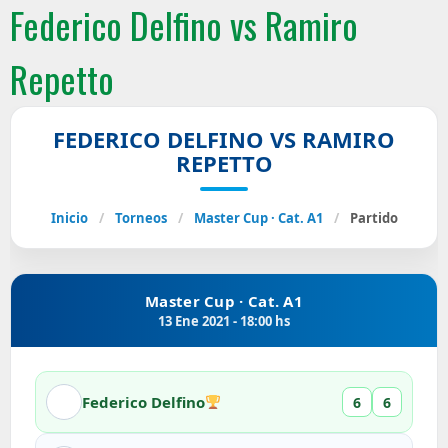
Federico Delfino vs Ramiro
Repetto
FEDERICO DELFINO VS RAMIRO
REPETTO
Inicio
/
Torneos
/
Master Cup · Cat. A1
/
Partido
Master Cup · Cat. A1
13 Ene 2021 - 18:00 hs
Federico Delfino
6
6