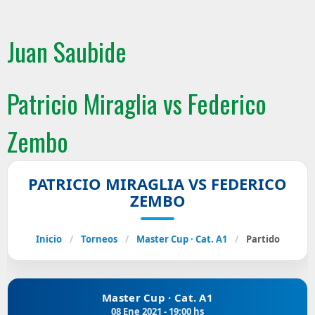
Juan Saubide
Patricio Miraglia vs Federico
Zembo
PATRICIO MIRAGLIA VS FEDERICO
ZEMBO
Inicio
/
Torneos
/
Master Cup · Cat. A1
/
Partido
Master Cup · Cat. A1
08 Ene 2021 - 19:00 hs