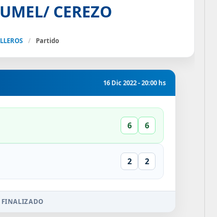
UMEL/ CEREZO
ALLEROS
/
Partido
16 Dic 2022 - 20:00 hs
6
6
2
2
 FINALIZADO