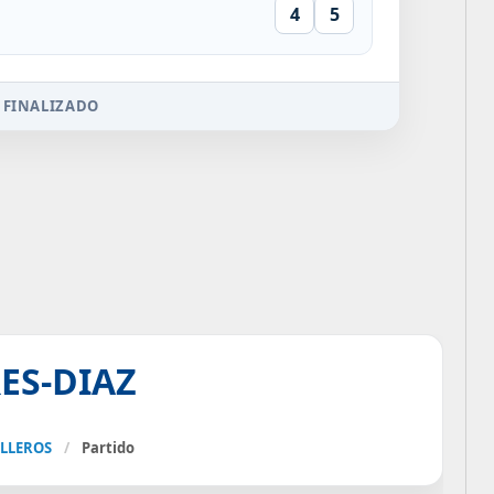
4
5
 FINALIZADO
ES-DIAZ
ALLEROS
/
Partido