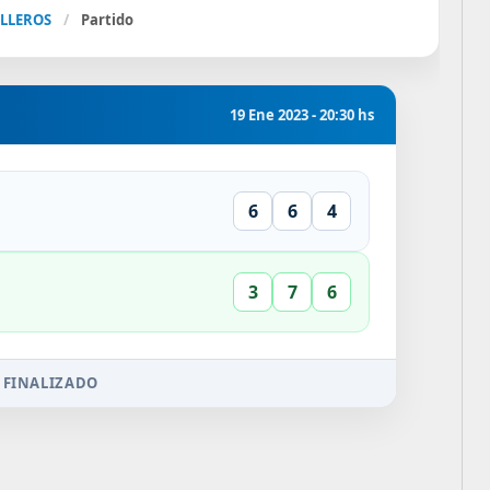
ALLEROS
/
Partido
19 Ene 2023 - 20:30 hs
6
6
4
3
7
6
 FINALIZADO