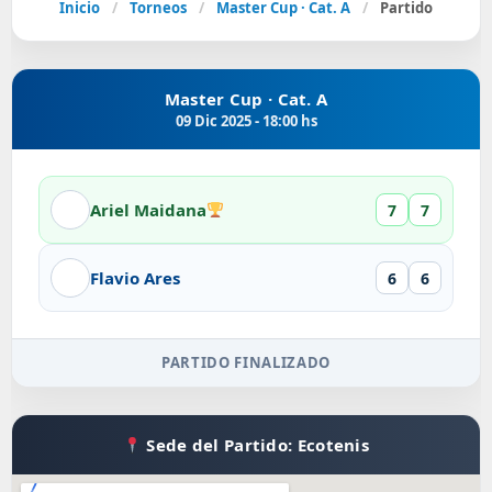
Inicio
/
Torneos
/
Master Cup · Cat. A
/
Partido
Master Cup · Cat. A
09 Dic 2025 - 18:00 hs
Ariel Maidana
7
7
Flavio Ares
6
6
PARTIDO FINALIZADO
Sede del Partido: Ecotenis