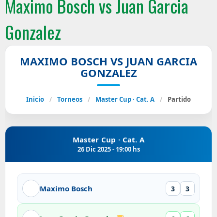
Maximo Bosch vs Juan Garcia
Gonzalez
MAXIMO BOSCH VS JUAN GARCIA
GONZALEZ
Inicio
/
Torneos
/
Master Cup · Cat. A
/
Partido
Master Cup · Cat. A
26 Dic 2025 - 19:00 hs
Maximo Bosch
3
3