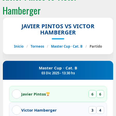
Hamberger
JAVIER PINTOS VS VICTOR
HAMBERGER
Inicio
/
Torneos
/
Master Cup · Cat. B
/
Partido
Master Cup · Cat. B
03 Dic 2025 - 13:30 hs
Javier Pintos
6
6
Victor Hamberger
3
4