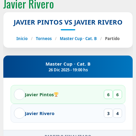
Javier Rivero
JAVIER PINTOS VS JAVIER RIVERO
Inicio
/
Torneos
/
Master Cup · Cat. B
/
Partido
Master Cup · Cat. B
26 Dic 2025 - 19:00 hs
Javier Pintos
6
6
Javier Rivero
3
4