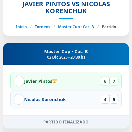
JAVIER PINTOS VS NICOLAS
KORENCHUK
Inicio
/
Torneos
/
Master Cup · Cat. B
/
Partido
Master Cup · Cat. B
02 Dic 2025 - 20:30 hs
Javier Pintos
6
7
Nicolas Korenchuk
4
5
PARTIDO FINALIZADO