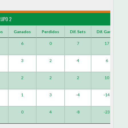
RUPO 2
os
Ganados
Perdidos
Dif. Sets
Dif. Games
6
0
7
17
3
2
4
6
2
2
2
10
1
3
-4
-14
0
4
-8
-23