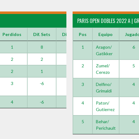
PARIS OPEN DOBLES 2022 A | G
Perdidos
Dif. Sets
Dif. Games
Pos
Equipo
Jugad
1
8
38
1
Aragon/
6
Gatikker
2
2
8
2
Zumel/
5
2
1
6
Cerezo
3
-6
-24
3
Delfino/
4
Grimaldi
4
-6
-24
4
Paton/
4
Gutierrez
5
Behar/
4
Perichault