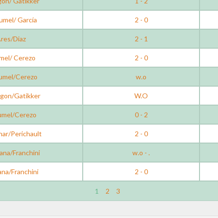
on/ Gatikker
1 - 2
umel/ García
2 - 0
res/Diaz
2 - 1
mel/ Cerezo
2 - 0
umel/Cerezo
w.o
agon/Gatikker
W.O
Zumel/Cerezo
0 - 2
ar/Perichault
2 - 0
ana/Franchini
w.o - .
na/Franchini
2 - 0
1
2
3