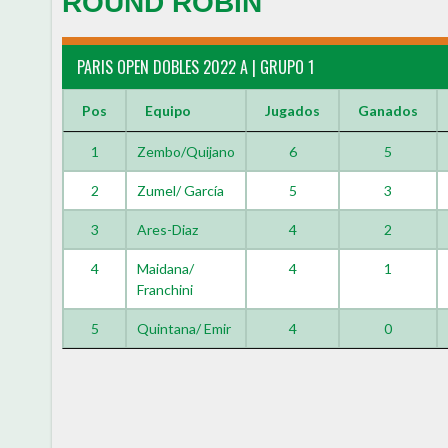
ROUND ROBIN
PARIS OPEN DOBLES 2022 A | GRUPO 1
Pos
Equipo
Jugados
Ganados
1
Zembo/Quijano
6
5
2
Zumel/ García
5
3
3
Ares-Diaz
4
2
4
Maidana/
4
1
Franchini
5
Quintana/ Emir
4
0