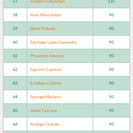
57
Ovejero Sebastian
135
58
Ares Wencenlao
90
59
Nolte Polledo
90
60
Santiago Lopez Saavedra
90
61
Proverbio timoteo
90
62
Agustin Esperon
90
63
Esteban Cohene
90
64
Spongia Mariano
90
65
Javier Castera
90
66
Rodrigo Grahan
90