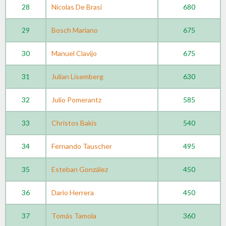
28
Nicolas De Brasi
680
29
Bosch Mariano
675
30
Manuel Clavijo
675
31
Julian Lisemberg
630
32
Julio Pomerantz
585
33
Christos Bakis
540
34
Fernando Tauscher
495
35
Esteban González
450
36
Dario Herrera
450
37
Tomás Tamola
360