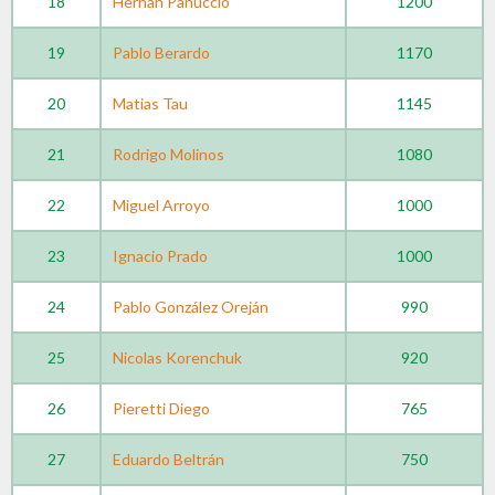
18
Hernan Panuccio
1200
19
Pablo Berardo
1170
20
Matias Tau
1145
21
Rodrigo Molinos
1080
22
Miguel Arroyo
1000
23
Ignacio Prado
1000
24
Pablo González Oreján
990
25
Nicolas Korenchuk
920
26
Pieretti Diego
765
27
Eduardo Beltrán
750