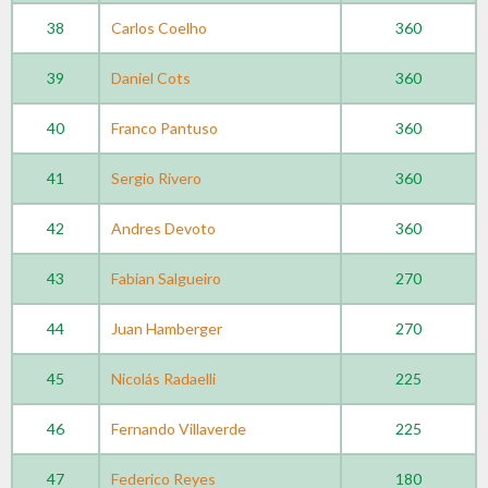
38
Carlos Coelho
360
39
Daniel Cots
360
40
Franco Pantuso
360
41
Sergio Rivero
360
42
Andres Devoto
360
43
Fabian Salgueiro
270
44
Juan Hamberger
270
45
Nicolás Radaelli
225
46
Fernando Villaverde
225
47
Federico Reyes
180