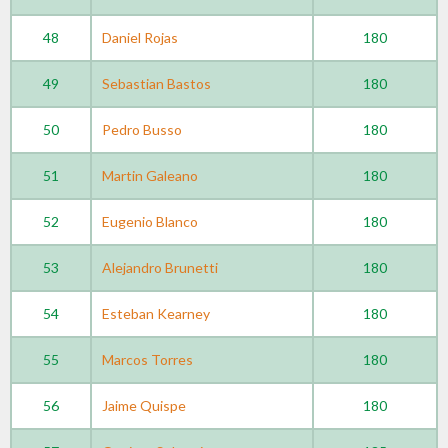
48
Daniel Rojas
180
49
Sebastian Bastos
180
50
Pedro Busso
180
51
Martin Galeano
180
52
Eugenio Blanco
180
53
Alejandro Brunetti
180
54
Esteban Kearney
180
55
Marcos Torres
180
56
Jaime Quispe
180