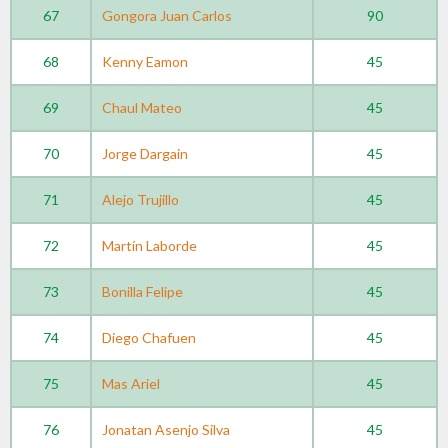
67
Gongora Juan Carlos
90
68
Kenny Eamon
45
69
Chaul Mateo
45
70
Jorge Dargain
45
71
Alejo Trujillo
45
72
Martín Laborde
45
73
Bonilla Felipe
45
74
Diego Chafuen
45
75
Mas Ariel
45
76
Jonatan Asenjo Silva
45