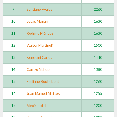
9
Santiago Avalos
2260
10
Lucas Munari
1630
11
Rodrigo Méndez
1630
12
Walter Martinoli
1500
13
Benedini Carlos
1440
14
Carrizo Nahuel
1380
15
Emiliano Bouhebent
1260
16
Juan Manuel Mattos
1255
17
Alexis Potel
1200