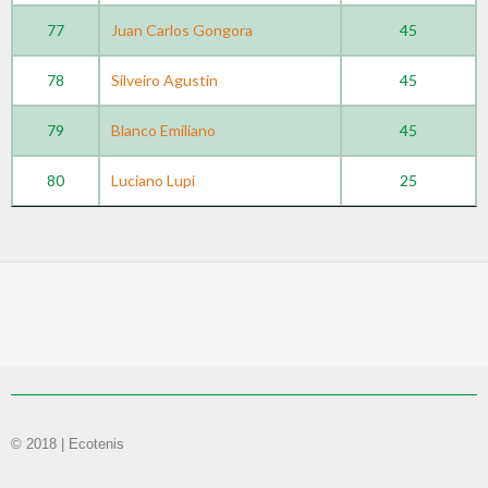
77
Juan Carlos Gongora
45
78
Silveiro Agustin
45
79
Blanco Emiliano
45
80
Luciano Lupi
25
© 2018 | Ecotenis