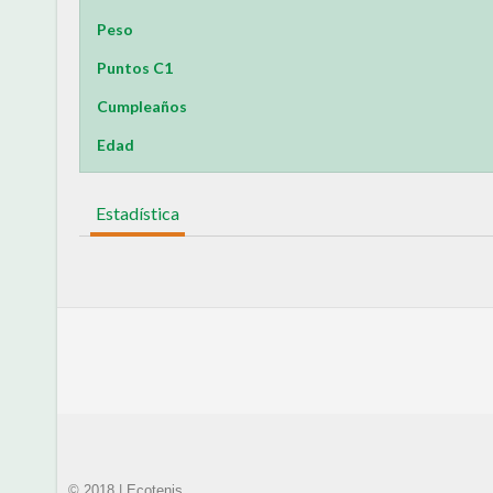
Peso
Puntos C1
Cumpleaños
Edad
Estadística
© 2018 | Ecotenis