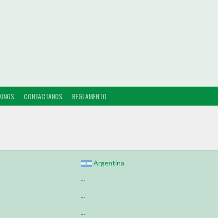
KINGS
CONTACTANOS
REGLAMENTO
Argentina
--
--
--