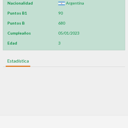
Nacionalidad
Argentina
Puntos B1
90
Puntos B
680
Cumpleaños
05/01/2023
Edad
3
Estadística