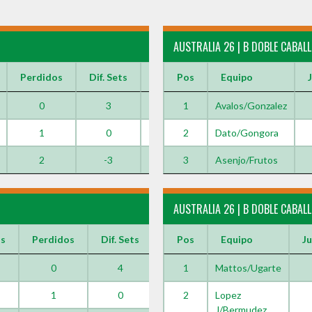
AUSTRALIA 26 | B DOBLE CABAL
Perdidos
Dif. Sets
Dif. Games
Pos
Equipo
0
3
12
1
Avalos/Gonzalez
1
0
-4
2
Dato/Gongora
2
-3
-8
3
Asenjo/Frutos
AUSTRALIA 26 | B DOBLE CABAL
s
Perdidos
Dif. Sets
Dif. Games
Pos
Equipo
J
0
4
1
20
Mattos/Ugarte
1
0
2
-3
Lopez
J/Bermudez