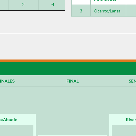
2
-4
-17
3
Ocanto/Lanza
INALES
FINAL
SEM
a/Abadie
Rive