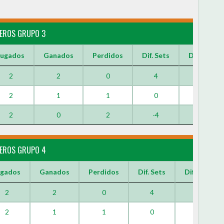
LEROS GRUPO 3
Jugados
Ganados
Perdidos
Dif. Sets
Dif. Games
2
2
0
4
12
2
1
1
0
1
2
0
2
-4
-13
LEROS GRUPO 4
ugados
Ganados
Perdidos
Dif. Sets
Dif. Games
2
2
0
4
16
2
1
1
0
-2