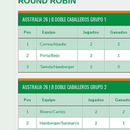
ROUND ROBIN
AUSTRALIA 26 | B DOBLE CABALLEROS GRUPO 1
Pos
Equipo
Jugados
Ganados
1
Correa/Abadie
2
2
2
Porta/Bejo
2
1
3
Tamola/Hamberger
2
0
AUSTRALIA 26 | B DOBLE CABALLEROS GRUPO 2
Pos
Equipo
Jugados
Ganado
1
Rivero/Carrizo
2
2
2
Hamberger/Sanmarco
2
1