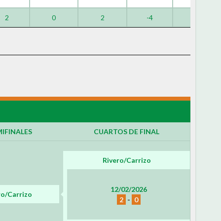
2
0
2
-4
-14
IFINALES
CUARTOS DE FINAL
Rivero/Carrizo
12/02/2026
ro/Carrizo
2
-
0