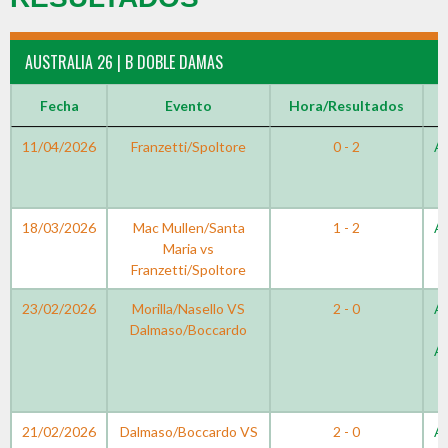
AUSTRALIA 26 | B DOBLE DAMAS
Fecha
Evento
Hora/Resultados
11/04/2026
Franzetti/Spoltore
0 - 2
Au
18/03/2026
Mac Mullen/Santa
1 - 2
Au
Maria vs
Franzetti/Spoltore
23/02/2026
Morilla/Nasello VS
2 - 0
Au
Dalmaso/Boccardo
Au
21/02/2026
Dalmaso/Boccardo VS
2 - 0
Au