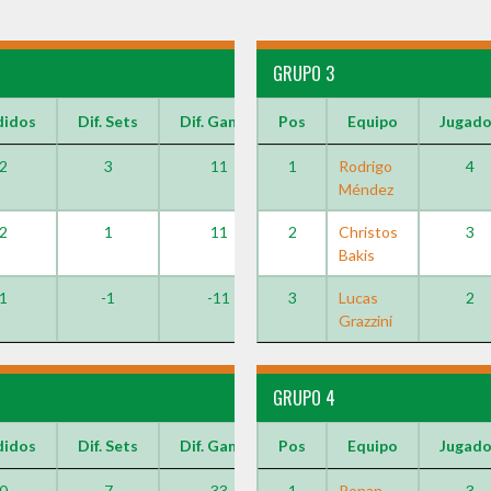
GRUPO 3
didos
Dif. Sets
Dif. Games
Pos
Equipo
Jugad
2
3
11
1
Rodrigo
4
Méndez
2
1
11
2
Christos
3
Bakis
1
-1
-11
3
Lucas
2
Grazzini
GRUPO 4
didos
Dif. Sets
Dif. Games
Pos
Equipo
Jugad
0
7
33
1
Ronan
3