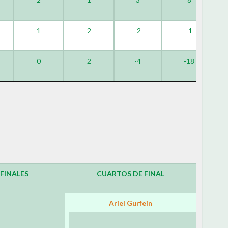
1
2
-2
-1
0
2
-4
-18
FINALES
CUARTOS DE FINAL
Ariel Gurfein