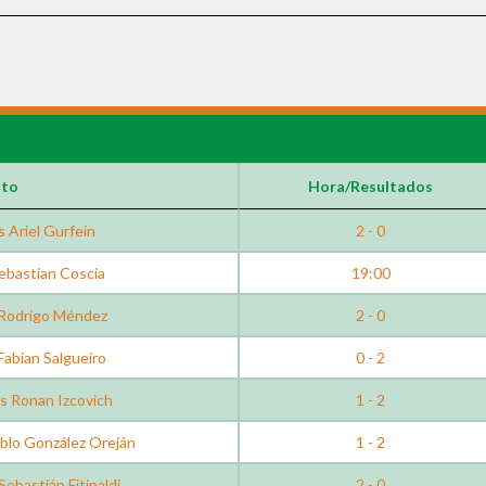
nto
Hora/Resultados
 Ariel Gurfein
2 - 0
Sebastian Coscia
19:00
 Rodrigo Méndez
2 - 0
Fabian Salgueiro
0 - 2
s Ronan Izcovich
1 - 2
blo González Oreján
1 - 2
Sebastián Fitipaldi
2 - 0