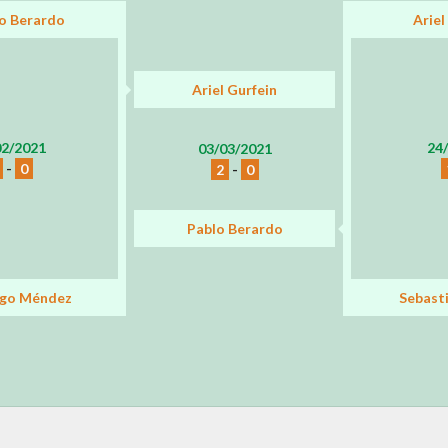
o Berardo
Ariel
Ariel Gurfein
02/2021
24
03/03/2021
-
0
2
-
0
Pablo Berardo
igo Méndez
Sebast