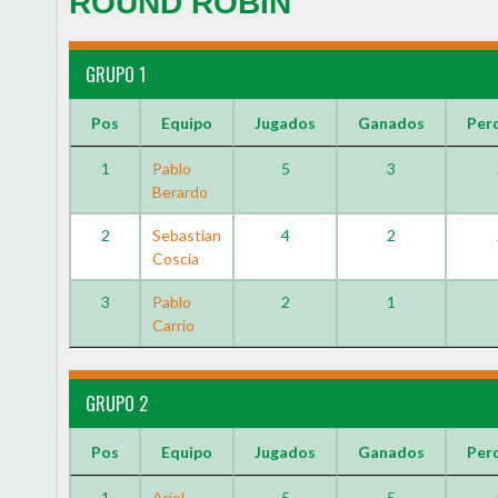
ROUND ROBIN
GRUPO 1
Pos
Equipo
Jugados
Ganados
Per
1
Pablo
5
3
Berardo
2
Sebastian
4
2
Coscia
3
Pablo
2
1
Carrio
GRUPO 2
Pos
Equipo
Jugados
Ganados
Per
1
Ariel
5
5