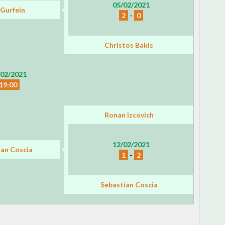
05/02/2021
 Gurfein
2
-
0
Christos Bakis
/02/2021
19:00
Ronan Izcovich
12/02/2021
ian Coscia
1
-
2
Sebastian Coscia