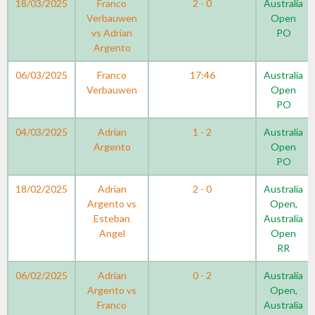
18/03/2025
Franco
2 - 0
Australia
Verbauwen
Open
vs Adrian
PO
Argento
06/03/2025
Franco
17:46
Australia
Verbauwen
Open
PO
04/03/2025
Adrian
1 - 2
Australia
Argento
Open
PO
18/02/2025
Adrian
2 - 0
Australia
Argento vs
Open,
Esteban
Australia
Angel
Open
RR
06/02/2025
Adrian
0 - 2
Australia
Argento vs
Open,
Franco
Australia