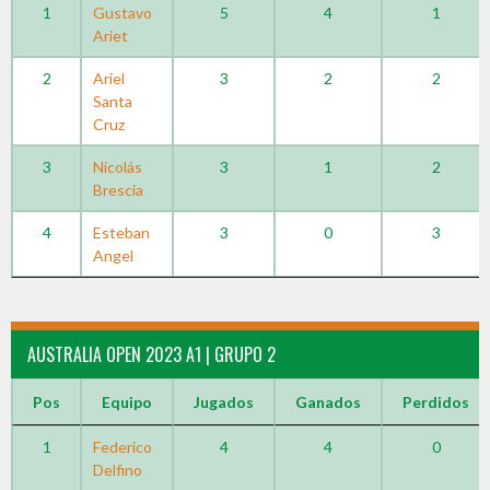
1
Gustavo
5
4
1
Ariet
2
Ariel
3
2
2
Santa
Cruz
3
Nicolás
3
1
2
Brescia
4
Esteban
3
0
3
Angel
AUSTRALIA OPEN 2023 A1 | GRUPO 2
Pos
Equipo
Jugados
Ganados
Perdidos
1
Federico
4
4
0
Delfino