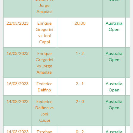
Jorge
Amadasi
22/03/2023
Enrique
20:00
Australia
Gregorini
Open
vs Joni
Cappi
16/03/2023
Enrique
1 - 2
Australia
Gregorini
Open
vs Jorge
Amadasi
16/03/2023
Federico
2 - 1
Australia
Delfino
Open
14/03/2023
Federico
2 - 0
Australia
Delfino vs
Open
Joni
Cappi
14/03/2023
Esteban
0 - 2
Australia