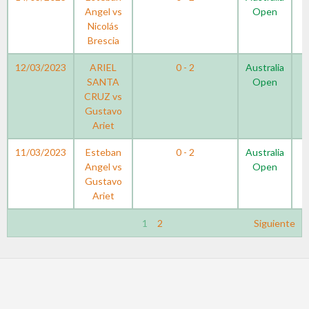
Angel vs
Open
Nicolás
Brescia
12/03/2023
ARIEL
0 - 2
Australia
SANTA
Open
CRUZ vs
Gustavo
Ariet
11/03/2023
Esteban
0 - 2
Australia
Angel vs
Open
Gustavo
Ariet
1
2
Siguiente