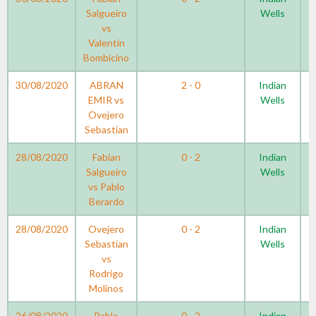
Salgueiro
Wells
vs
Valentin
Bombicino
30/08/2020
ABRAN
2 - 0
Indian
EMIR vs
Wells
Ovejero
Sebastian
28/08/2020
Fabian
0 - 2
Indian
Salgueiro
Wells
vs Pablo
Berardo
28/08/2020
Ovejero
0 - 2
Indian
Sebastian
Wells
vs
Rodrigo
Molinos
26/08/2020
Pablo
0 - 2
Indian