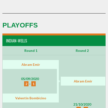
PLAYOFFS
INDIAN-WELLS
Round 1
Round 2
Abram Emir
05/09/2020
Abram Emir
2
-
1
Valentin Bombicino
21/10/2020