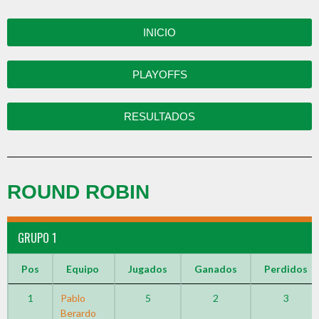
INICIO
PLAYOFFS
RESULTADOS
ROUND ROBIN
GRUPO 1
Pos
Equipo
Jugados
Ganados
Perdidos
1
Pablo
5
2
3
Berardo