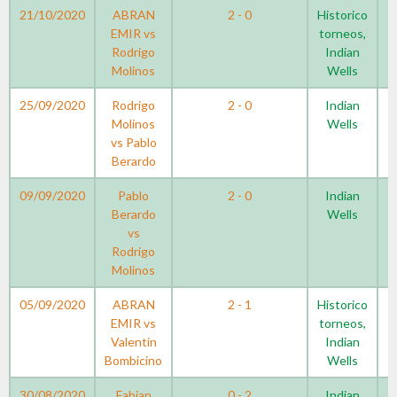
21/10/2020
ABRAN
2 - 0
Historico
EMIR vs
torneos,
Rodrigo
Indian
Molinos
Wells
25/09/2020
Rodrigo
2 - 0
Indian
Molinos
Wells
vs Pablo
Berardo
09/09/2020
Pablo
2 - 0
Indian
Berardo
Wells
vs
Rodrigo
Molinos
05/09/2020
ABRAN
2 - 1
Historico
EMIR vs
torneos,
Valentin
Indian
Bombicino
Wells
30/08/2020
Fabian
0 - 2
Indian