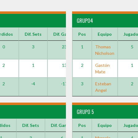
GRUPO4
rdidos
Dif. Sets
Dif. Games
Pos
Equipo
Jugad
0
3
23
1
Thomas
5
Nicholson
2
1
13
2
Gastón
1
Mate
2
-4
-17
3
Esteban
2
Angel
GRUPO 5
didos
Dif. Sets
Dif. Games
Pos
Equipo
Jugad
1
3
6
1
Marcelo
4