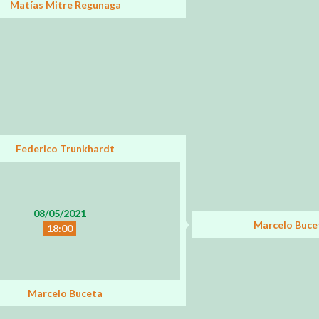
Matías Mitre Regunaga
Federico Trunkhardt
08/05/2021
Marcelo Buce
18:00
Marcelo Buceta