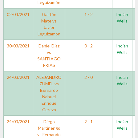
Leguizamón
02/04/2021
Gastón
1 - 2
Indian
Mate vs
Wells
Javier
Leguizamón
30/03/2021
Daniel Diaz
0 - 2
Indian
vs
Wells
SANTIAGO
FRIAS
24/03/2021
ALEJANDRO
2 - 0
Indian
ZUMEL vs
Wells
Bernardo
Nahuel
Enrique
Cerezo
24/03/2021
Diego
2 - 1
Indian
Martinengo
Wells
vs Fernando