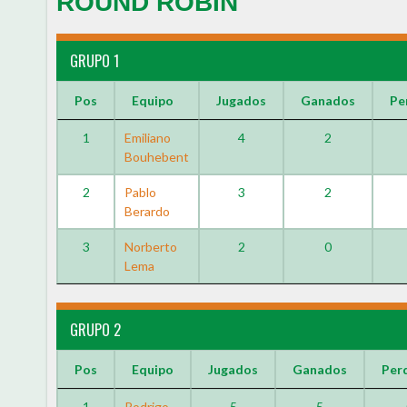
ROUND ROBIN
GRUPO 1
Pos
Equipo
Jugados
Ganados
Pe
1
Emiliano
4
2
Bouhebent
2
Pablo
3
2
Berardo
3
Norberto
2
0
Lema
GRUPO 2
Pos
Equipo
Jugados
Ganados
Per
1
Rodrigo
5
5