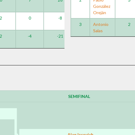
González
Oreján
2
0
-8
3
Antonio
2
Salas
2
-4
-21
SEMIFINAL
Alan Izcovich