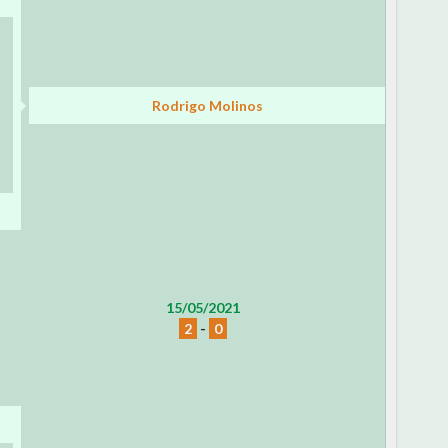
Rodrigo Molinos
15/05/2021
2
-
0