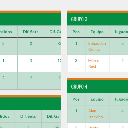
GRUPO 3
rdidos
Dif. Sets
Dif. Games
Pos
Equipo
Jugad
2
0
-3
1
Sebastian
5
Coscia
1
3
10
3
Marco
2
Rosi
2
-4
-17
GRUPO 4
Pos
Equipo
Jugad
1
Alan
4
didos
Dif. Sets
Dif. Games
Izcovich
0
7
28
2
Pablo
3