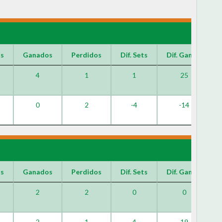
os
Ganados
Perdidos
Dif. Sets
Dif. Games
4
1
1
25
0
2
-4
-14
os
Ganados
Perdidos
Dif. Sets
Dif. Games
2
2
0
0
2
1
4
19