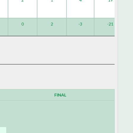
0
2
-3
-21
FINAL