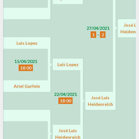
José Lu
27/04/2021
Heidenre
1
-
2
Luis Lopez
15/04/2021
Luis Lopez
18:00
Ariel Gurfein
22/04/2021
José Luis
18:00
Heidenreich
José Luis
Heidenreich