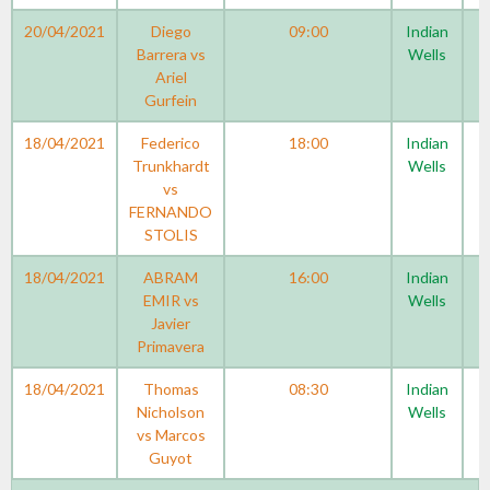
20/04/2021
Diego
09:00
Indian
Barrera vs
Wells
Ariel
Gurfein
18/04/2021
Federico
18:00
Indian
Trunkhardt
Wells
vs
FERNANDO
STOLIS
18/04/2021
ABRAM
16:00
Indian
EMIR vs
Wells
Javier
Primavera
18/04/2021
Thomas
08:30
Indian
Nicholson
Wells
vs Marcos
Guyot