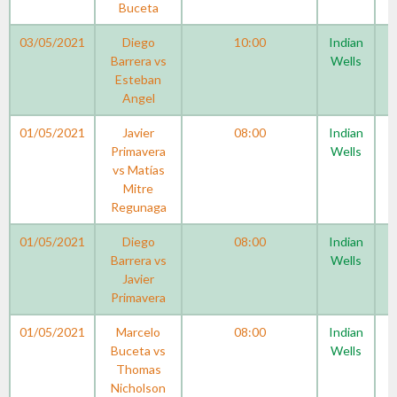
Buceta
03/05/2021
Diego
10:00
Indian
Barrera vs
Wells
Esteban
Angel
01/05/2021
Javier
08:00
Indian
Primavera
Wells
vs Matías
Mitre
Regunaga
01/05/2021
Diego
08:00
Indian
Barrera vs
Wells
Javier
Primavera
01/05/2021
Marcelo
08:00
Indian
Buceta vs
Wells
Thomas
Nicholson