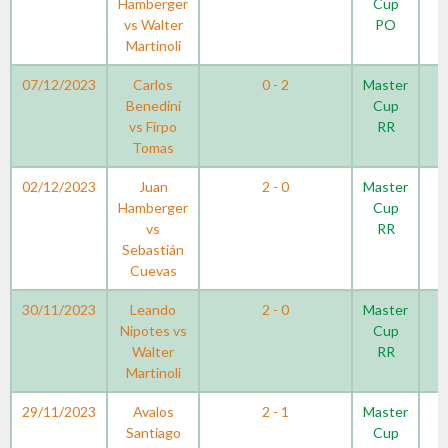
Hamberger
Cup
vs Walter
PO
Martinoli
07/12/2023
Carlos
0 - 2
Master
Benedini
Cup
vs Firpo
RR
Tomas
02/12/2023
Juan
2 - 0
Master
Hamberger
Cup
vs
RR
Sebastián
Cuevas
30/11/2023
Leando
2 - 0
Master
Nipotes vs
Cup
Walter
RR
Martinoli
29/11/2023
Avalos
2 - 1
Master
Santiago
Cup