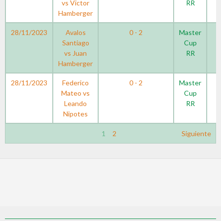
vs Victor
RR
Hamberger
28/11/2023
Avalos
0 - 2
Master
Santiago
Cup
vs Juan
RR
Hamberger
28/11/2023
Federico
0 - 2
Master
Mateo vs
Cup
Leando
RR
Nipotes
1
2
Siguiente