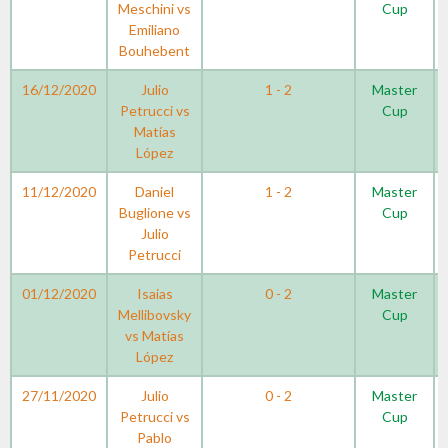
Meschini vs
Cup
Emiliano
Bouhebent
16/12/2020
Julio
1 - 2
Master
Petrucci vs
Cup
Matías
López
11/12/2020
Daniel
1 - 2
Master
Buglione vs
Cup
Julio
Petrucci
01/12/2020
Isaias
0 - 2
Master
Mellibovsky
Cup
vs Matías
López
27/11/2020
Julio
0 - 2
Master
Petrucci vs
Cup
Pablo