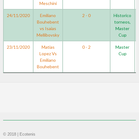
Meschini
24/11/2020
Emiliano
2 - 0
Historico
Bouhebent
torneos,
vs Isaias
Master
Mellibovsky
Cup
23/11/2020
Matias
0 - 2
Master
Lopez Vs
Cup
Emiliano
Bouhebent
© 2018 | Ecotenis