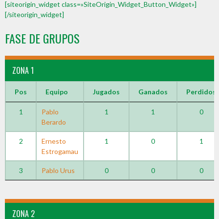
[siteorigin_widget class=»SiteOrigin_Widget_Button_Widget»]
[/siteorigin_widget]
FASE DE GRUPOS
ZONA 1
Pos
Equipo
Jugados
Ganados
Perdidos
1
Pablo
1
1
0
Berardo
2
Ernesto
1
0
1
Estrogamau
3
Pablo Urus
0
0
0
ZONA 2