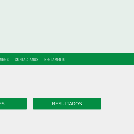
KINGS
CONTACTANOS
REGLAMENTO
FS
RESULTADOS