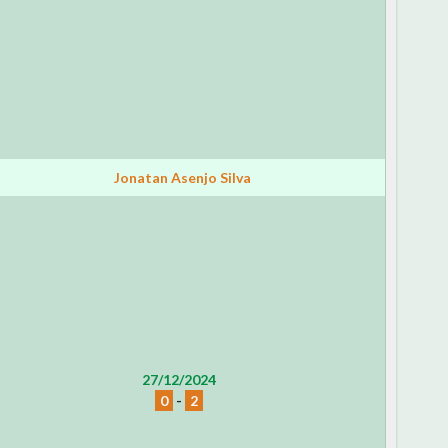
Jonatan Asenjo Silva
27/12/2024
0
-
2