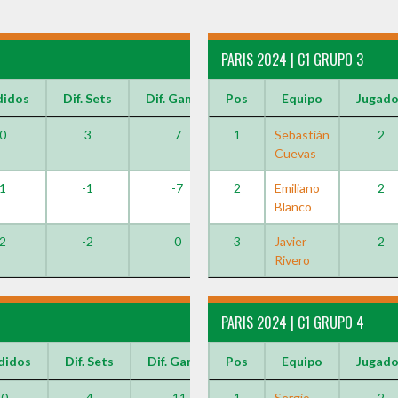
PARIS 2024 | C1 GRUPO 3
didos
Dif. Sets
Dif. Games
Pos
Equipo
Jugad
0
3
7
1
Sebastián
2
Cuevas
1
-1
-7
2
Emiliano
2
Blanco
2
-2
0
3
Javier
2
Rivero
PARIS 2024 | C1 GRUPO 4
didos
Dif. Sets
Dif. Games
Pos
Equipo
Jugad
0
4
11
1
Sergio
2