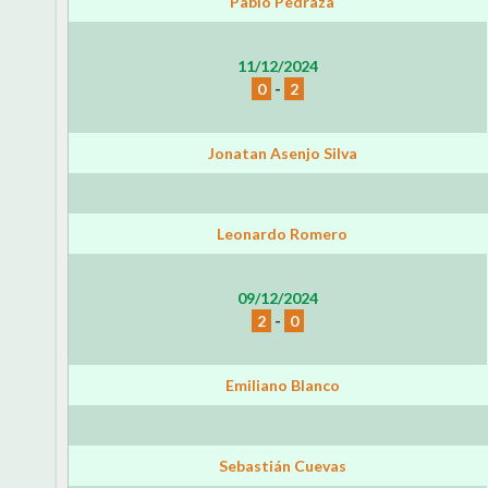
Pablo Pedraza
11/12/2024
0
-
2
Jonatan Asenjo Silva
Leonardo Romero
09/12/2024
2
-
0
Emiliano Blanco
Sebastián Cuevas