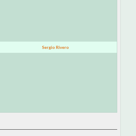
Sergio Rivero