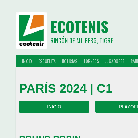
ECOTENIS
RINCÓN DE MILBERG, TIGRE
INICIO
ESCUELITA
NOTICIAS
TORNEOS
JUGADORES
RAN
PARÍS 2024 | C1
INICIO
PLAYOF