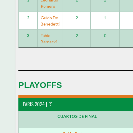
Romero
2
Guido De
2
1
Benedetti
3
Fabio
2
0
Bernacki
PLAYOFFS
PARIS 2024 | C1
CUARTOS DE FINAL