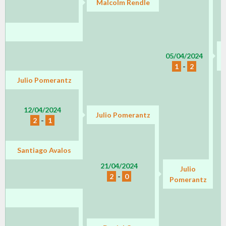
Malcolm Rendle
05/04/2024
P
1
-
2
Julio Pomerantz
12/04/2024
Julio Pomerantz
2
-
1
Santiago Avalos
21/04/2024
Julio
2
-
0
Pomerantz