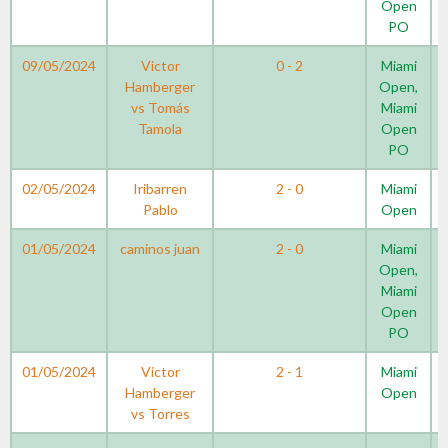
Open
PO
09/05/2024
Victor
0 - 2
Miami
Hamberger
Open,
vs Tomás
Miami
Tamola
Open
PO
02/05/2024
Iribarren
2 - 0
Miami
Pablo
Open
01/05/2024
caminos juan
2 - 0
Miami
Open,
Miami
Open
PO
01/05/2024
Victor
2 - 1
Miami
Hamberger
Open
vs Torres