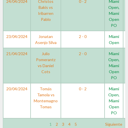
24/04/2024
Christos
0 - 2
Miami
Bakis vs
Open,
Iribarren
Miami
Pablo
Open
PO
23/04/2024
Jonatan
2 - 0
Miami
Asenjo Silva
Open
21/04/2024
Julio
2 - 0
Miami
Pomerantz
Open,
vs Daniel
Miami
Cots
Open
PO
20/04/2024
Tomás
0 - 2
Miami
Tamola vs
Open,
Montemagno
Miami
Tomas
Open
PO
1
2
3
4
5
Siguiente