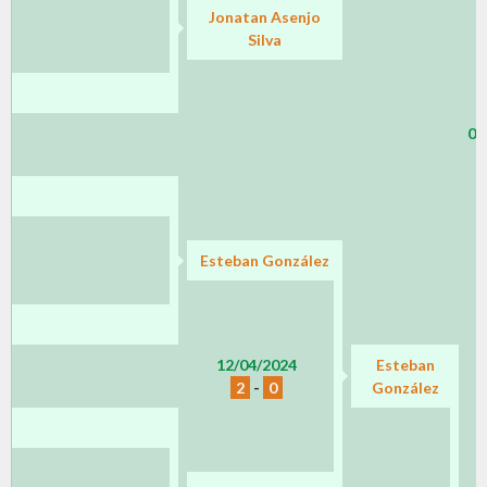
Jonatan Asenjo
Silva
02
Esteban González
12/04/2024
Esteban
2
-
0
González