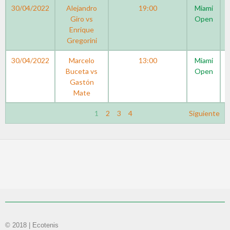
30/04/2022
Alejandro
19:00
Miami
Giro vs
Open
Enrique
Gregorini
30/04/2022
Marcelo
13:00
Miami
Buceta vs
Open
Gastón
Mate
1
2
3
4
Siguiente
© 2018 | Ecotenis