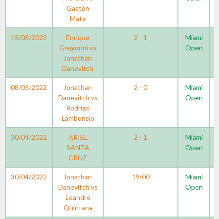
Gastón
Mate
15/05/2022
Enrique
2 - 1
Miami
Gregorini vs
Open
Jonathan
Danevitch
08/05/2022
Jonathan
2 - 0
Miami
Danevitch vs
Open
Rodrigo
Lamborisio
30/04/2022
ARIEL
2 - 1
Miami
SANTA
Open
CRUZ
30/04/2022
Jonathan
19:00
Miami
Danevitch vs
Open
Leandro
Quintana