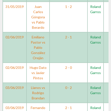
31/05/2019
Juan
1 - 2
Roland
Carlos
Garros
Góngora
vs Pablo
Berardo
02/06/2019
Emiliano
2 - 1
Roland
Pastor vs
Garros
Pablo
González
Oreján
02/06/2019
Hugo Dato
2 - 0
Roland
vs Javier
Garros
Pintos
03/06/2019
Llanos vs
0 - 2
Roland
Rodrigo
Garros
Brandan
03/06/2019
Fernando
2 - 1
Roland