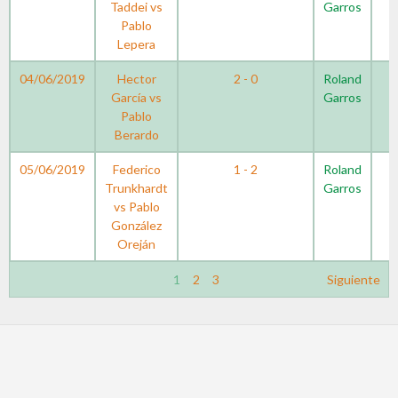
Taddei vs
Garros
Pablo
Lepera
04/06/2019
Hector
2 - 0
Roland
García vs
Garros
Pablo
Berardo
05/06/2019
Federico
1 - 2
Roland
Trunkhardt
Garros
vs Pablo
González
Oreján
1
2
3
Siguiente