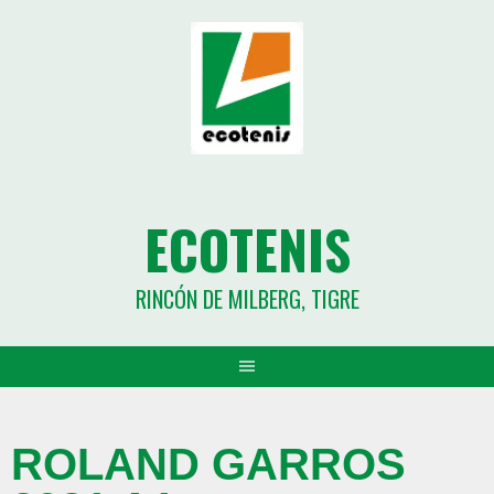
ECOTENIS
RINCÓN DE MILBERG, TIGRE
ROLAND GARROS