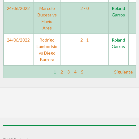
24/06/2022
Marcelo
2 - 0
Roland
Buceta vs
Garros
Flavio
Ares
24/06/2022
Rodrigo
2 - 1
Roland
Lamborisio
Garros
vs Diego
Barrera
1
2
3
4
5
Siguiente