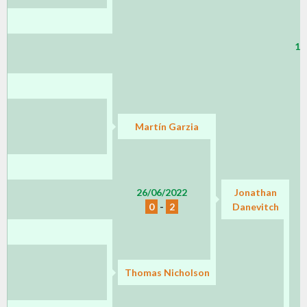
11
Martín Garzia
26/06/2022
Jonathan
0
-
2
Danevitch
Thomas Nicholson