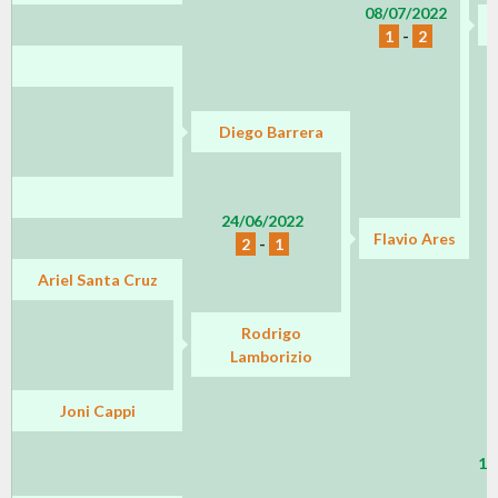
08/07/2022
F
1
-
2
Diego Barrera
24/06/2022
Flavio Ares
2
-
1
Ariel Santa Cruz
Rodrigo
Lamborizio
Joni Cappi
14