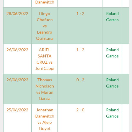
Danevitch
28/06/2022
Diego
1 - 2
Roland
Chafuen
Garros
vs
Leandro
Quintana
26/06/2022
ARIEL
1 - 2
Roland
SANTA
Garros
CRUZ vs
Joni Cappi
26/06/2022
Thomas
0 - 2
Roland
Nicholson
Garros
vs Martín
Garzia
25/06/2022
Jonathan
2 - 0
Roland
Danevitch
Garros
vs Alejo
Guyot