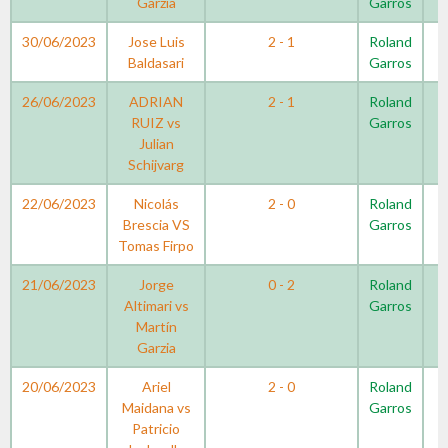
Garzia
Garros
30/06/2023
Jose Luis
2 - 1
Roland
Baldasari
Garros
26/06/2023
ADRIAN
2 - 1
Roland
RUIZ vs
Garros
Julian
Schijvarg
22/06/2023
Nicolás
2 - 0
Roland
Brescia VS
Garros
Tomas Firpo
21/06/2023
Jorge
0 - 2
Roland
Altimari vs
Garros
Martín
Garzia
20/06/2023
Ariel
2 - 0
Roland
Maidana vs
Garros
Patricio