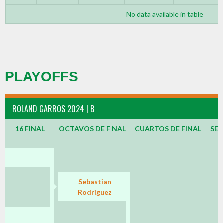
No data available in table
PLAYOFFS
ROLAND GARROS 2024 | B
16 FINAL
OCTAVOS DE FINAL
CUARTOS DE FINAL
SEM
Sebastian
Rodriguez