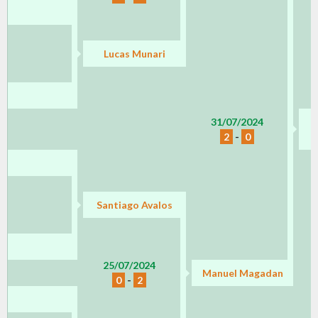
Lucas Munari
31/07/2024
2
-
0
Santiago Avalos
25/07/2024
Manuel Magadan
0
-
2