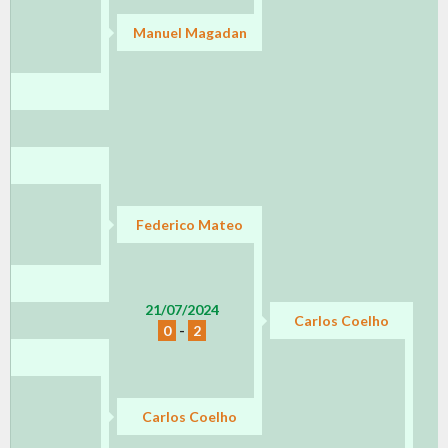
Manuel Magadan
Federico Mateo
21/07/2024
Carlos Coelho
0
-
2
Carlos Coelho