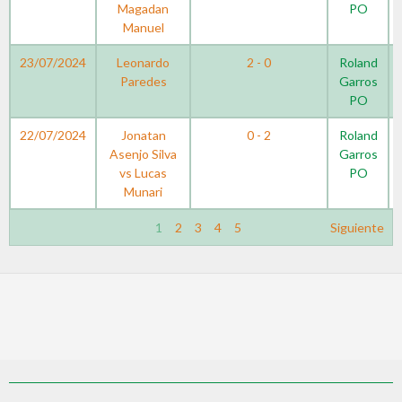
Magadan
PO
Manuel
23/07/2024
Leonardo
2 - 0
Roland
Paredes
Garros
PO
22/07/2024
Jonatan
0 - 2
Roland
Asenjo Silva
Garros
vs Lucas
PO
Munari
1
2
3
4
5
Siguiente