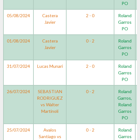
PO
05/08/2024
Castera
2 - 0
Roland
Javier
Garros
PO
01/08/2024
Castera
0 - 2
Roland
Javier
Garros
PO
31/07/2024
Lucas Munari
2 - 0
Roland
Garros
PO
26/07/2024
SEBASTIAN
0 - 2
Roland
RODRIGUEZ
Garros,
vs Walter
Roland
Martinoli
Garros
PO
25/07/2024
Avalos
0 - 2
Roland
Santiago vs
Garros