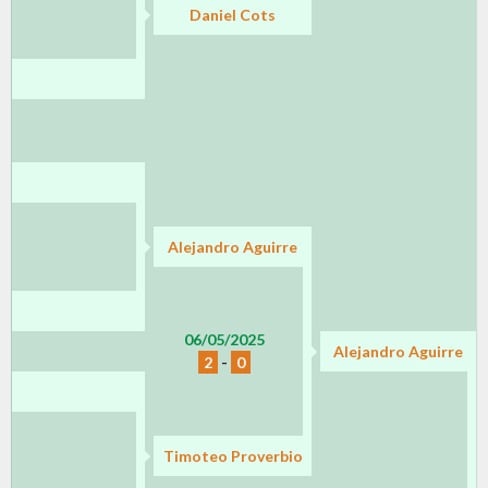
Daniel Cots
Alejandro Aguirre
06/05/2025
Alejandro Aguirre
2
-
0
Timoteo Proverbio