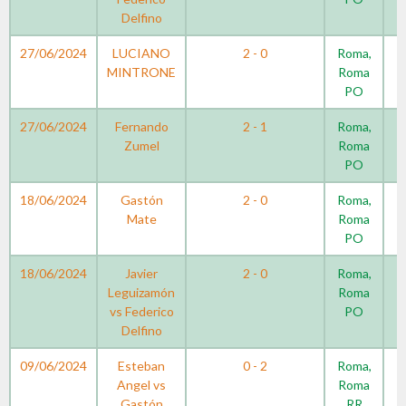
Delfino
27/06/2024
LUCIANO
2 - 0
Roma,
MINTRONE
Roma
PO
27/06/2024
Fernando
2 - 1
Roma,
Zumel
Roma
PO
18/06/2024
Gastón
2 - 0
Roma,
Mate
Roma
PO
18/06/2024
Javier
2 - 0
Roma,
Leguizamón
Roma
vs Federico
PO
Delfino
09/06/2024
Esteban
0 - 2
Roma,
Angel vs
Roma
Gastón
RR