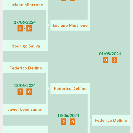
Luciano Mintrone
27/06/2024
Luciano Mintrone
2
-
0
Rodrigo Saliva
01/08/2024
0
-
2
Federico Delfino
18/06/2024
Federico Delfino
2
-
0
Javier Leguizamón
18/06/2024
Federico Delfino
2
-
0