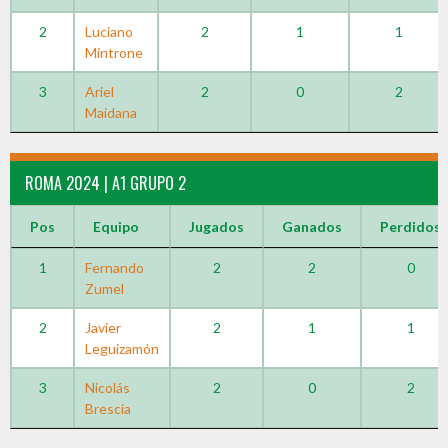
2
Luciano
2
1
1
Mintrone
3
Ariel
2
0
2
Maidana
ROMA 2024 | A1 GRUPO 2
Pos
Equipo
Jugados
Ganados
Perdidos
1
Fernando
2
2
0
Zumel
2
Javier
2
1
1
Leguizamón
3
Nicolás
2
0
2
Brescia