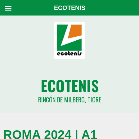
ECOTENIS
ECOTENIS
RINCÓN DE MILBERG, TIGRE
ROMA 2024 | A1