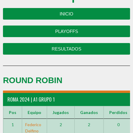
INICIO
PLAYOFFS
RESULTADOS
ROUND ROBIN
ROMA 2024 | A1 GRUPO 1
Pos
Equipo
Jugados
Ganados
Perdidos
1
Federico
2
2
0
Delfino