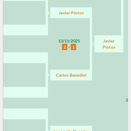
Javier Pintos
13/11/2025
Javier
2
-
1
Pintos
Carlos Benedini
21