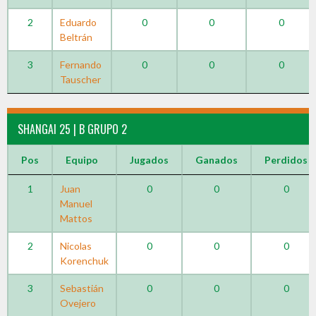
2
Eduardo
0
0
0
Beltrán
3
Fernando
0
0
0
Tauscher
SHANGAI 25 | B GRUPO 2
Pos
Equipo
Jugados
Ganados
Perdidos
1
Juan
0
0
0
Manuel
Mattos
2
Nicolas
0
0
0
Korenchuk
3
Sebastián
0
0
0
Ovejero