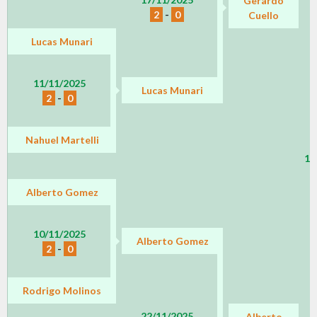
Gerardo
2
-
0
Cuello
Lucas Munari
11/11/2025
Lucas Munari
2
-
0
Nahuel Martelli
19
Alberto Gomez
10/11/2025
Alberto Gomez
2
-
0
Rodrigo Molinos
22/11/2025
Alberto