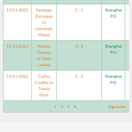
17/11/2025
Santiago
2 - 1
Shanghai
Zorraquin
PO
vs
Leonardo
Pinazo
15/11/2025
Andres
0 - 2
Shanghai
Devoto
PO
vs Pablo
Lepera
13/11/2025
Carlos
1 - 2
Shanghai
Coelho vs
PO
Tomás
Firpo
1
2
3
4
Siguiente