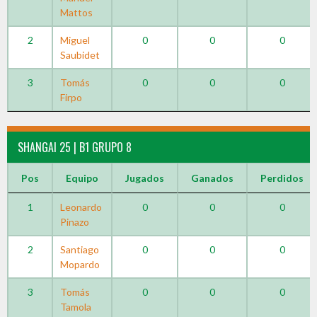
Mattos
2
Miguel
0
0
0
Saubidet
3
Tomás
0
0
0
Firpo
SHANGAI 25 | B1 GRUPO 8
Pos
Equipo
Jugados
Ganados
Perdidos
1
Leonardo
0
0
0
Pinazo
2
Santiago
0
0
0
Mopardo
3
Tomás
0
0
0
Tamola