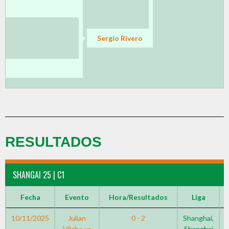
Sergio Rivero
RESULTADOS
SHANGAI 25 | C1
Fecha
Evento
Hora/Resultados
Liga
10/11/2025
Julian
0 - 2
Shanghai,
2
Vilche vs
Shanghai