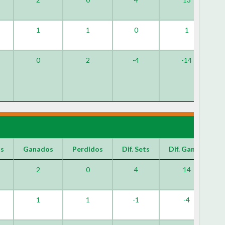
1
1
0
1
0
2
-4
-14
os
Ganados
Perdidos
Dif. Sets
Dif. Games
2
0
4
14
1
1
-1
-4