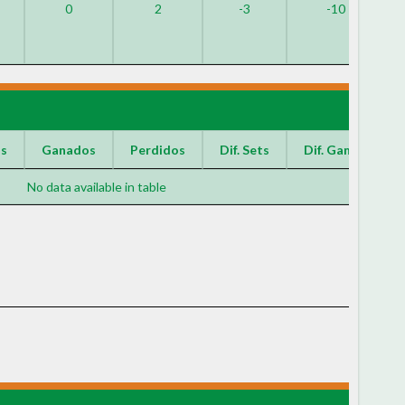
0
2
-3
-10
os
Ganados
Perdidos
Dif. Sets
Dif. Games
No data available in table