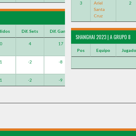
3
Ariel
2
Santa
Cruz
didos
Dif. Sets
Dif. Games
SHANGHAI 2023 | A GRUPO 8
0
4
17
Pos
Equipo
Jugad
1
-2
-8
1
-2
-9