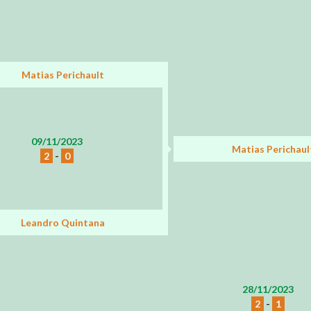
Matias Perichault
09/11/2023
Matias Perichaul
2
-
0
Leandro Quintana
28/11/2023
2
-
1