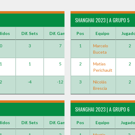
SHANGHAI 2023 | A GRUPO 5
didos
Dif. Sets
Dif. Games
Pos
Equipo
Jugad
0
3
7
1
Marcelo
2
Buceta
1
1
5
2
Matias
2
Perichault
2
-4
-12
3
Nicolás
2
Brescia
SHANGHAI 2023 | A GRUPO 6
didos
Dif. Sets
Dif. Games
Pos
Equipo
Jugad
1
1
2
1
Martín
2