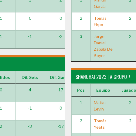
Garzia
1
0
0
2
Tomás
2
Firpo
1
-1
-2
3
Jorge
2
Daniel
Zabala De
Boyer
SHANGHAI 2023 | A GRUPO 7
didos
Dif. Sets
Dif. Games
0
4
17
Pos
Equipo
Jugad
1
Matías
2
1
-1
0
Levin
2
Tomás
2
2
-3
-17
Yeats