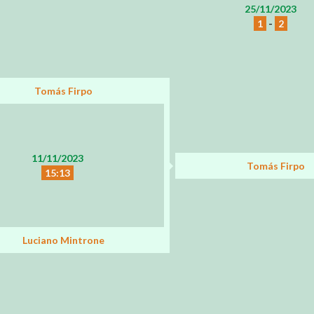
25/11/2023
1
-
2
Tomás Firpo
11/11/2023
Tomás Firpo
15:13
Luciano Mintrone