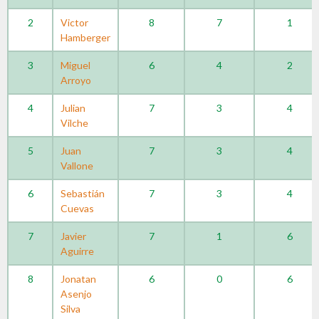
2
Victor
8
7
1
Hamberger
3
Miguel
6
4
2
Arroyo
4
Julian
7
3
4
Vilche
5
Juan
7
3
4
Vallone
6
Sebastián
7
3
4
Cuevas
7
Javier
7
1
6
Aguirre
8
Jonatan
6
0
6
Asenjo
Silva