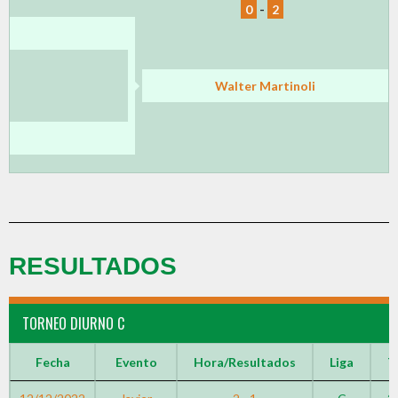
0
-
2
Walter Martinoli
RESULTADOS
TORNEO DIURNO C
Fecha
Evento
Hora/Resultados
Liga
T