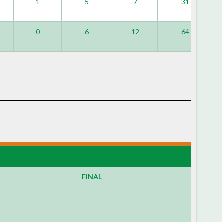
1
5
-7
-31
0
6
-12
-64
FINAL