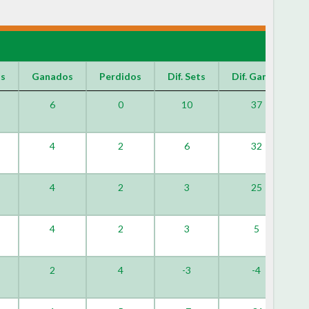
os
Ganados
Perdidos
Dif. Sets
Dif. Games
6
0
10
37
4
2
6
32
4
2
3
25
4
2
3
5
2
4
-3
-4