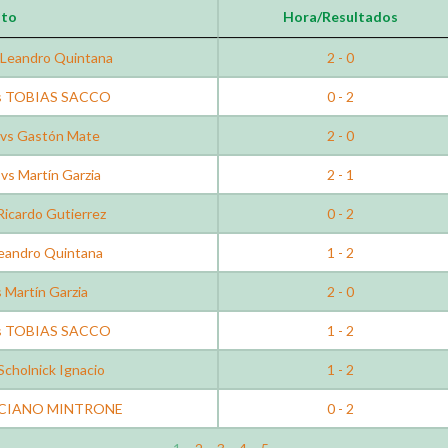
nto
Hora/Resultados
Leandro Quintana
2 - 0
 vs TOBIAS SACCO
0 - 2
 vs Gastón Mate
2 - 0
vs Martín Garzia
2 - 1
icardo Gutierrez
0 - 2
Leandro Quintana
1 - 2
s Martín Garzia
2 - 0
 vs TOBIAS SACCO
1 - 2
cholnick Ignacio
1 - 2
LUCIANO MINTRONE
0 - 2