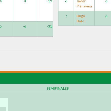
4
-4
-19
6
Javier
6
Primavera
7
Hugo
6
Dato
5
-6
-31
SEMIFINALES