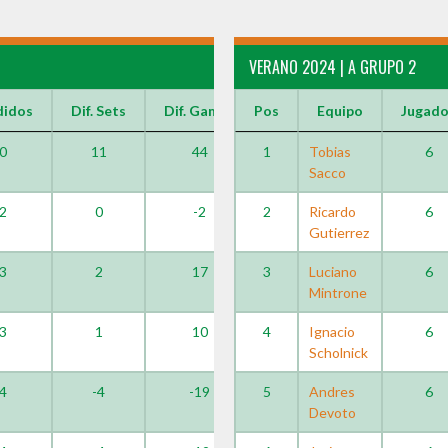
VERANO 2024 | A GRUPO 2
didos
Dif. Sets
Dif. Games
Pos
Equipo
Jugad
0
11
44
1
Tobias
6
Sacco
2
0
-2
2
Ricardo
6
Gutierrez
3
2
17
3
Luciano
6
Mintrone
3
1
10
4
Ignacio
6
Scholnick
4
-4
-19
5
Andres
6
Devoto