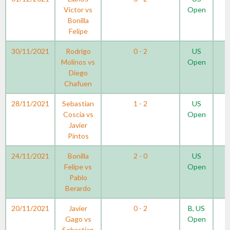
Victor vs
Open
Bonilla
Felipe
30/11/2021
Rodrigo
0 - 2
US
Molinos vs
Open
Diego
Chafuen
28/11/2021
Sebastian
1 - 2
US
Coscia vs
Open
Javier
Pintos
24/11/2021
Bonilla
2 - 0
US
Felipe vs
Open
Pablo
Berardo
20/11/2021
Javier
0 - 2
B, US
Gago vs
Open
Sebastian