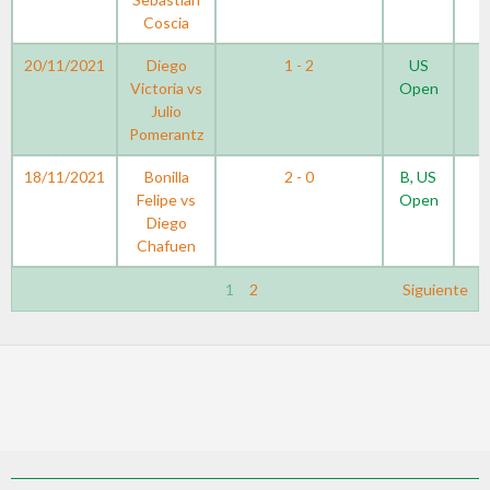
Coscia
20/11/2021
Diego
1 - 2
US
Victoria vs
Open
Julio
Pomerantz
18/11/2021
Bonilla
2 - 0
B, US
Felipe vs
Open
Diego
Chafuen
1
2
Siguiente