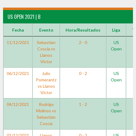
US OPEN 2021 | B
Fecha
Evento
Hora/Resultados
Liga
T
11/12/2021
Sebastian
2 - 0
US
Coscia vs
Open
Llanos
Victor
06/12/2021
Julio
0 - 2
US
Pomerantz
Open
vs Llanos
Victor
04/12/2021
Rodrigo
1 - 2
US
Molinos vs
Open
Sebastian
Coscia
01/12/2021
Llanos
0 - 2
US