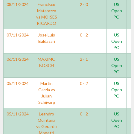
08/11/2024
Francisco
2 - 0
US
Matarazzo
Open
vs MOISES
PO
RICARDO
07/11/2024
Jose Luis
0 - 2
US
Baldasari
Open
PO
06/11/2024
MAXIMO
2 - 1
US
BOSCH
Open
PO
05/11/2024
Martín
0 - 2
US
Garzia vs
Open
Julian
PO
Schijvarg
05/11/2024
Leandro
0 - 2
US
Quintana
Open
vs Gerardo
PO
Monetti