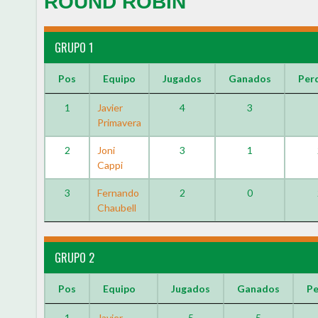
ROUND ROBIN
GRUPO 1
Pos
Equipo
Jugados
Ganados
Per
1
Javier
4
3
Primavera
2
Joni
3
1
Cappi
3
Fernando
2
0
Chaubell
GRUPO 2
Pos
Equipo
Jugados
Ganados
Pe
1
Javier
5
5