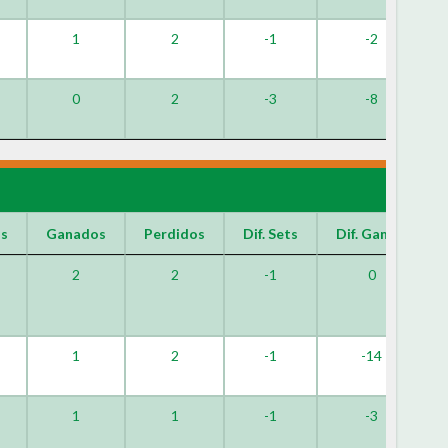
1
2
-1
-2
0
2
-3
-8
os
Ganados
Perdidos
Dif. Sets
Dif. Games
2
2
-1
0
1
2
-1
-14
1
1
-1
-3