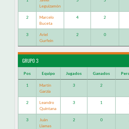
Leguizamón
2
Marcelo
4
2
Buceta
3
Ariel
2
0
Gurfein
GRUPO 3
Pos
Equipo
Jugados
Ganados
Per
1
Martín
3
2
Garzia
2
Leandro
3
1
Quintana
3
Juán
2
0
Llamas