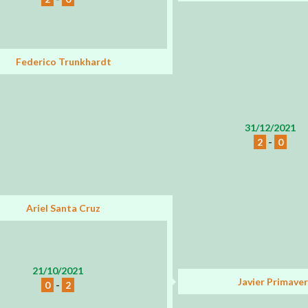
Federico Trunkhardt
31/12/2021
2
-
0
Ariel Santa Cruz
21/10/2021
Javier Primave
0
-
2