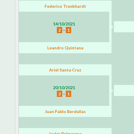
Federico Trunkhardt
14/10/2021
2
-
1
Leandro Quintana
Ariel Santa Cruz
20/10/2021
2
-
1
Juan Pablo Berdullas
Javier Primavera