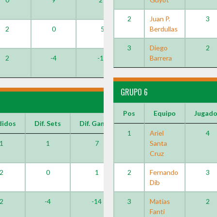
2
Juan P.
3
2
0
5
Berdullas
3
Diego
2
2
-4
-15
Barrera
GRUPO 6
Pos
Equipo
Jugad
didos
Dif. Sets
Dif. Games
1
Ariel
4
1
1
7
Santa
Cruz
2
0
1
2
Fernando
3
Dib
2
-4
-14
3
Matías
2
Fanti