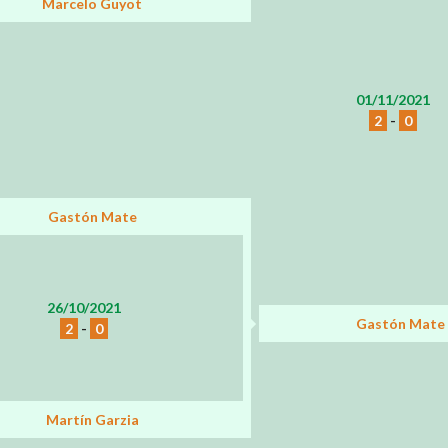
Marcelo Guyot
01/11/2021
2
-
0
Gastón Mate
26/10/2021
Gastón Mate
2
-
0
Martín Garzia