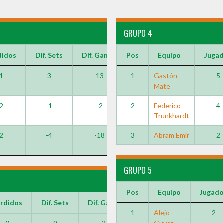
GRUPO 4
didos
Dif. Sets
Dif. Games
Pos
Equipo
Juga
1
3
13
1
Gastón
5
Mate
2
-1
-2
2
Federico
4
Trunkhardt
2
-4
-18
3
Abram Emir
2
GRUPO 5
Pos
Equipo
Jugad
rdidos
Dif. Sets
Dif. Games
1
Alejo
2
0
9
27
Guyot