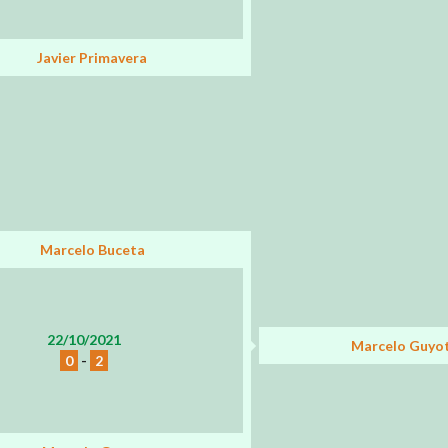
Javier Primavera
Marcelo Buceta
22/10/2021
Marcelo Guyo
0
-
2