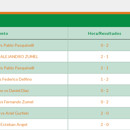
ento
Hora/Resultados
s Pablo Pasquinelli
0 - 2
 vs ALEJANDRO ZUMEL
2 - 1
vs Pablo Pasquinelli
2 - 1
s Federico Delfino
1 - 2
no vs Daniel Diaz
0 - 2
vs Fernando Zumel
0 - 2
vs Ariel Gurfein
2 - 0
s Esteban Angel
2 - 0