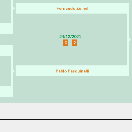
Fernando Zumel
24/12/2021
0
-
2
Pablo Pasquinelli