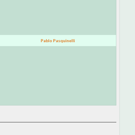
Pablo Pasquinelli