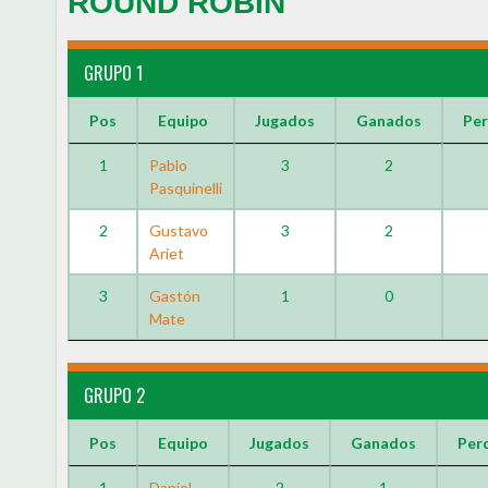
ROUND ROBIN
GRUPO 1
Pos
Equipo
Jugados
Ganados
Per
1
Pablo
3
2
Pasquinelli
2
Gustavo
3
2
Ariet
3
Gastón
1
0
Mate
GRUPO 2
Pos
Equipo
Jugados
Ganados
Per
1
Daniel
2
1