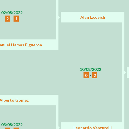
02/08/2022
Alan Izcovich
2
-
1
anuel Llamas Figueroa
10/08/2022
0
-
2
Alberto Gomez
03/08/2022
Leonardo Venturelli