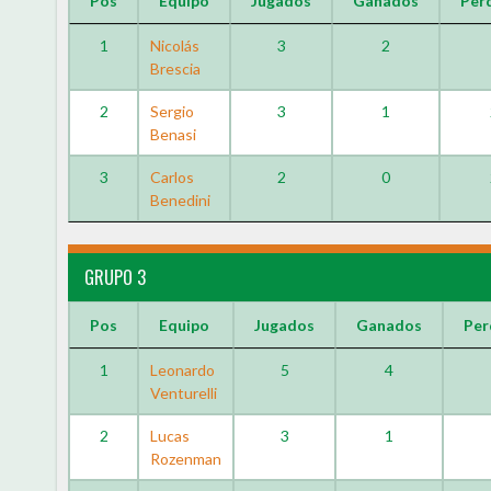
Pos
Equipo
Jugados
Ganados
Per
1
Nicolás
3
2
Brescia
2
Sergio
3
1
Benasi
3
Carlos
2
0
Benedini
GRUPO 3
Pos
Equipo
Jugados
Ganados
Per
1
Leonardo
5
4
Venturelli
2
Lucas
3
1
Rozenman