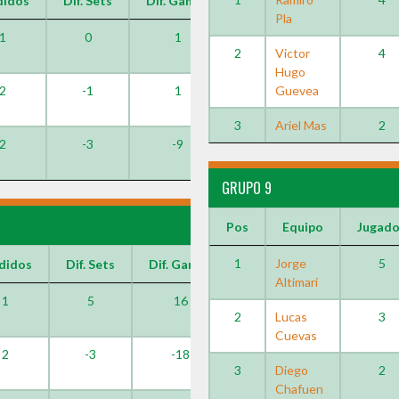
didos
Dif. Sets
Dif. Games
Pla
1
0
1
2
Victor
4
Hugo
2
-1
1
Guevea
3
Ariel Mas
2
2
-3
-9
GRUPO 9
Pos
Equipo
Jugad
1
Jorge
5
didos
Dif. Sets
Dif. Games
Altimari
1
5
16
2
Lucas
3
Cuevas
2
-3
-18
3
Diego
2
Chafuen