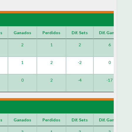
os
Ganados
Perdidos
Dif. Sets
Dif. Games
2
1
2
6
1
2
-2
0
0
2
-4
-17
os
Ganados
Perdidos
Dif. Sets
Dif. Games
3
1
3
3