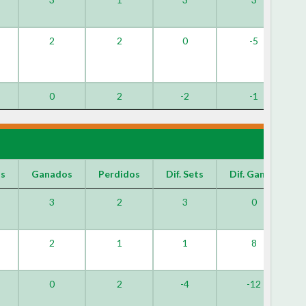
2
2
0
-5
0
2
-2
-1
os
Ganados
Perdidos
Dif. Sets
Dif. Games
3
2
3
0
2
1
1
8
0
2
-4
-12