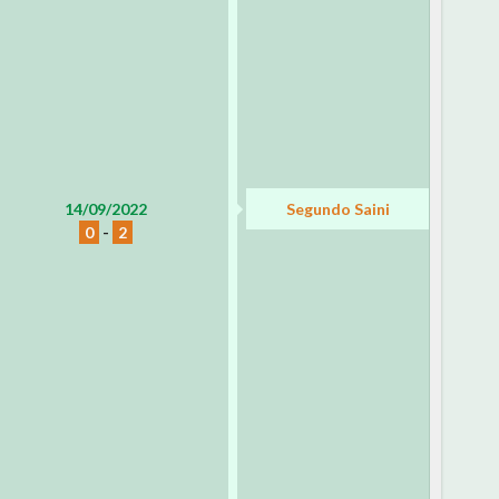
14/09/2022
Segundo Saini
0
-
2