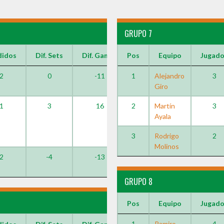
GRUPO 7
didos
Dif. Sets
Dif. Games
Pos
Equipo
Jugad
2
0
-11
1
Alejandro
3
Giro
1
3
16
2
Martín
3
Ayala
3
Rodrigo
2
Molinos
2
-4
-13
GRUPO 8
Pos
Equipo
Jugad
1
Ramiro
4