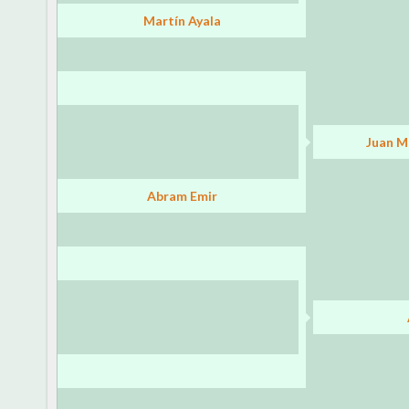
Martín Ayala
Juan M
Abram Emir