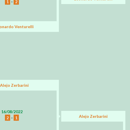
1
-
2
onardo Venturelli
Alejo Zerbarini
16/08/2022
Alejo Zerbarini
2
-
1