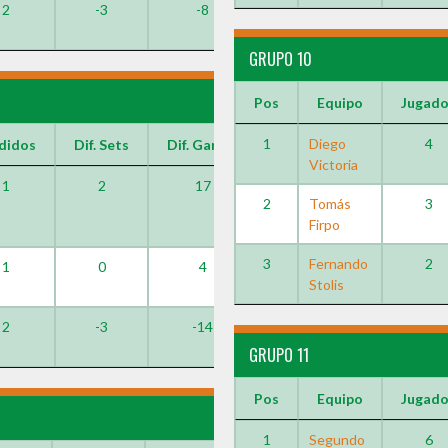
2
-3
-8
GRUPO 10
Pos
Equipo
Jugad
1
Diego
4
didos
Dif. Sets
Dif. Games
Victoria
1
2
17
2
Tomás
3
Firpo
3
Fernando
2
1
0
4
Stolis
2
-3
-14
GRUPO 11
Pos
Equipo
Jugad
1
Segundo
6