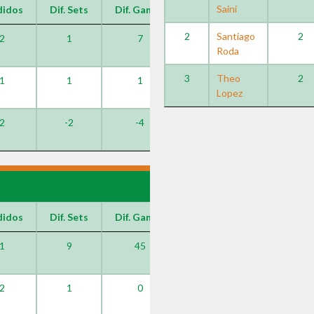
Saini
didos
Dif. Sets
Dif. Games
2
Santiago
2
2
1
7
Roda
3
Theo
2
1
1
1
Lopez
2
-2
-4
didos
Dif. Sets
Dif. Games
1
9
45
2
1
0