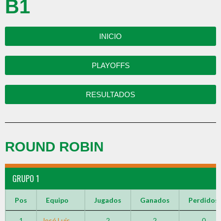
B1
INICIO
PLAYOFFS
RESULTADOS
ROUND ROBIN
GRUPO 1
Pos
Equipo
Jugados
Ganados
Perdidos
1
José Luis
2
2
0