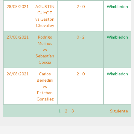
28/08/2021
AGUSTIN
2 - 0
Wimbledon
GUYOT
vs Gastón
Chevalley
27/08/2021
Rodrigo
0 - 2
Wimbledon
Molinos
vs
Sebastian
Coscia
26/08/2021
Carlos
2 - 0
Wimbledon
Benedini
vs
Esteban
González
1
2
3
Siguiente