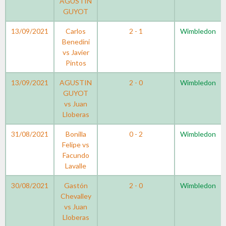
AGUSTIN
GUYOT
13/09/2021
Carlos
2 - 1
Wimbledon
Benedini
vs Javier
Pintos
13/09/2021
AGUSTIN
2 - 0
Wimbledon
GUYOT
vs Juan
Lloberas
31/08/2021
Bonilla
0 - 2
Wimbledon
Felipe vs
Facundo
Lavalle
30/08/2021
Gastón
2 - 0
Wimbledon
Chevalley
vs Juan
Lloberas