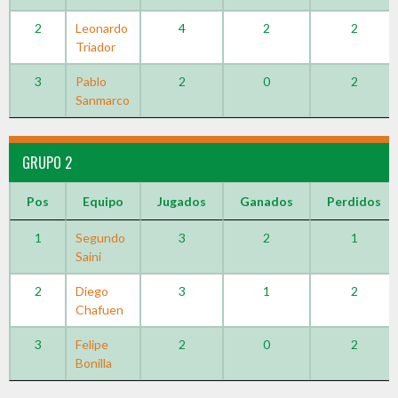
2
Leonardo
4
2
2
Triador
3
Pablo
2
0
2
Sanmarco
GRUPO 2
Pos
Equipo
Jugados
Ganados
Perdidos
1
Segundo
3
2
1
Saini
2
Diego
3
1
2
Chafuen
3
Felipe
2
0
2
Bonilla