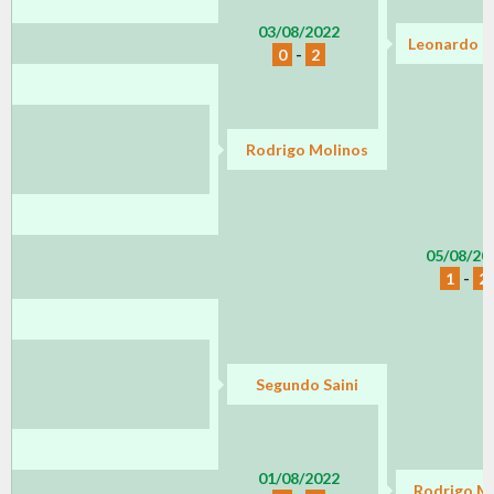
03/08/2022
Leonardo P
0
-
2
Rodrigo Molinos
05/08/20
1
-
2
Segundo Saini
01/08/2022
Rodrigo M