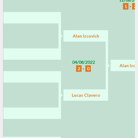
1
-
2
Alan Izcovich
04/08/2022
Alan Izco
2
-
0
Lucas Clavero