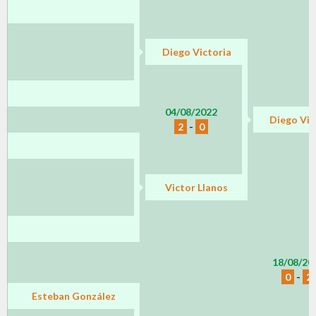
Diego Victoria
04/08/2022
Diego Vic
2
-
0
Victor Llanos
18/08/20
0
-
2
Esteban González