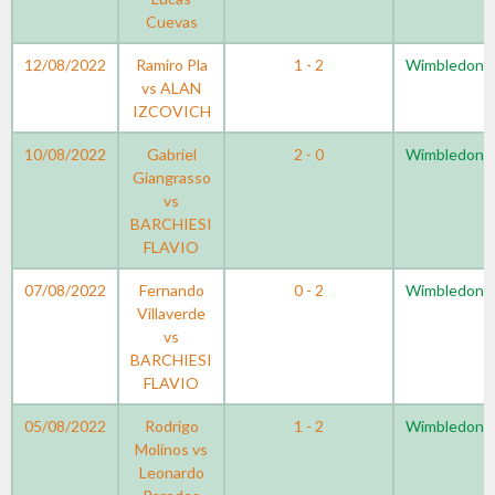
Cuevas
12/08/2022
Ramiro Pla
1 - 2
Wimbledon
vs ALAN
IZCOVICH
10/08/2022
Gabriel
2 - 0
Wimbledon
Giangrasso
vs
BARCHIESI
FLAVIO
07/08/2022
Fernando
0 - 2
Wimbledon
Villaverde
vs
BARCHIESI
FLAVIO
05/08/2022
Rodrigo
1 - 2
Wimbledon
Molinos vs
Leonardo