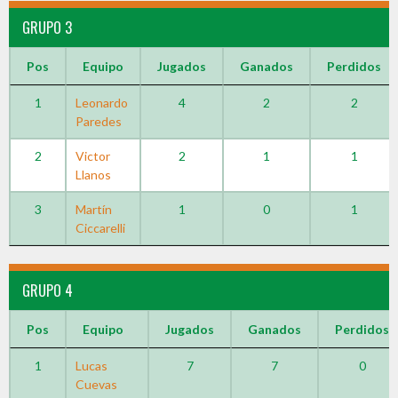
GRUPO 3
Pos
Equipo
Jugados
Ganados
Perdidos
1
Leonardo
4
2
2
Paredes
2
Victor
2
1
1
Llanos
3
Martín
1
0
1
Ciccarelli
GRUPO 4
Pos
Equipo
Jugados
Ganados
Perdidos
1
Lucas
7
7
0
Cuevas