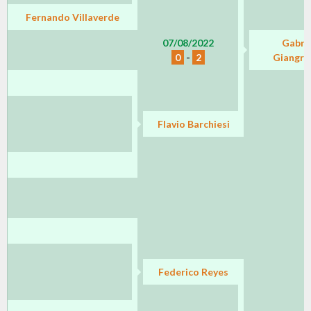
Fernando Villaverde
07/08/2022
Gabrie
0
-
2
Giangra
Flavio Barchiesi
Federico Reyes