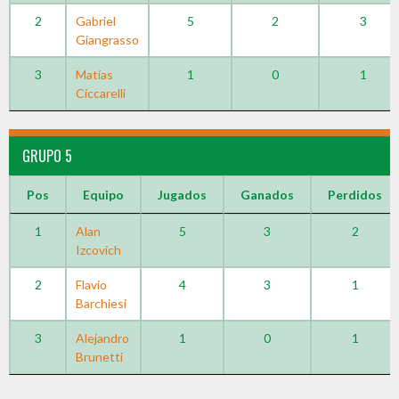
2
Gabriel
5
2
3
Giangrasso
3
Matías
1
0
1
Ciccarelli
GRUPO 5
Pos
Equipo
Jugados
Ganados
Perdidos
1
Alan
5
3
2
Izcovich
2
Flavio
4
3
1
Barchiesi
3
Alejandro
1
0
1
Brunetti