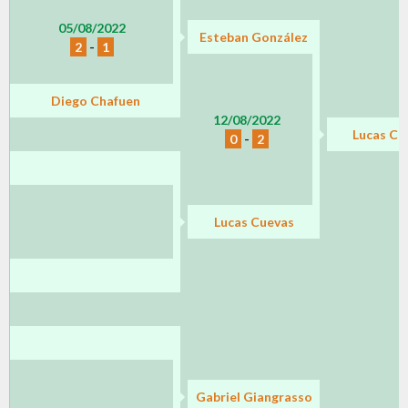
05/08/2022
Esteban González
2
-
1
Diego Chafuen
12/08/2022
Lucas Cu
0
-
2
Lucas Cuevas
Gabriel Giangrasso