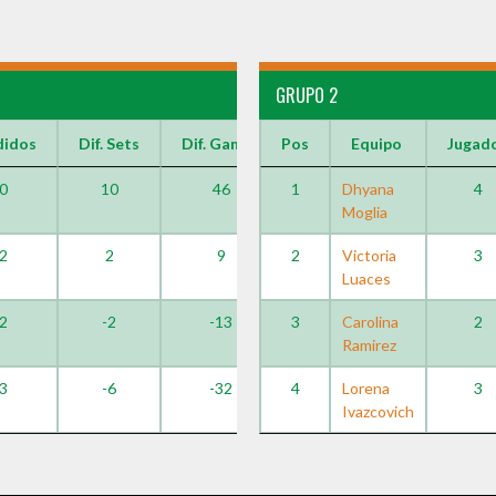
GRUPO 2
didos
Dif. Sets
Dif. Games
Pos
Equipo
Jugad
0
10
46
1
Dhyana
4
Moglia
2
2
9
2
Victoria
3
Luaces
2
-2
-13
3
Carolina
2
Ramirez
3
-6
-32
4
Lorena
3
Ivazcovich