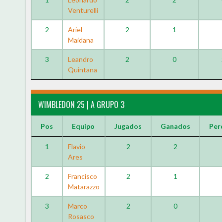
Venturelli
2
Ariel
2
1
Maidana
3
Leandro
2
0
Quintana
WIMBLEDON 25 | A GRUPO 3
Pos
Equipo
Jugados
Ganados
Per
1
Flavio
2
2
Ares
2
Francisco
2
1
Matarazzo
3
Marco
2
0
Rosasco