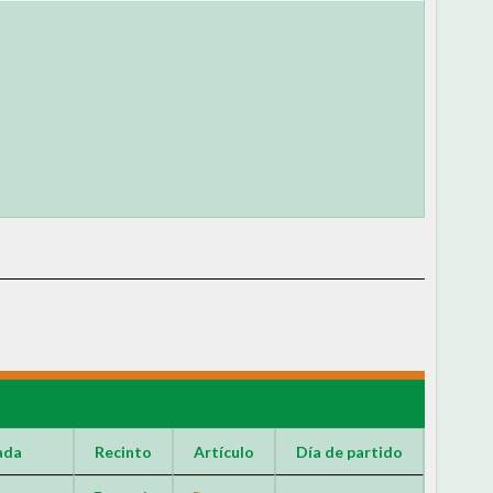
ada
Recinto
Artículo
Día de partido