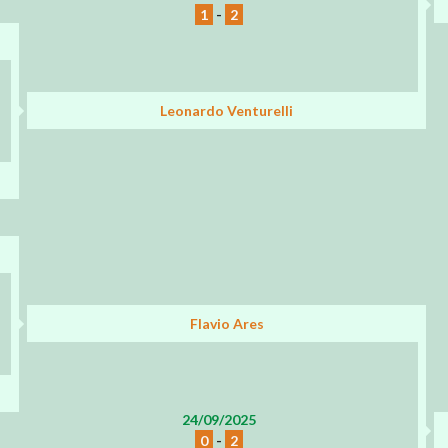
1
-
2
Leonardo Venturelli
Flavio Ares
24/09/2025
0
-
2