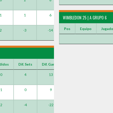
1
1
6
WIMBLEDON 25 | A GRUPO 6
Pos
Equipo
Jugad
2
-3
-14
didos
Dif. Sets
Dif. Games
0
4
13
1
0
9
2
-4
-22