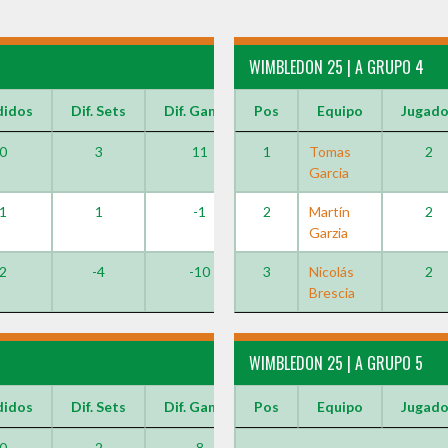
WIMBLEDON 25 | A GRUPO 4
didos
Dif. Sets
Dif. Games
Pos
Equipo
Jugad
0
3
11
1
Tomas
2
Garcia
1
1
-1
2
Martín
2
Garzia
2
-4
-10
3
Nicolás
2
Brescia
WIMBLEDON 25 | A GRUPO 5
didos
Dif. Sets
Dif. Games
Pos
Equipo
Jugad
0
2
8