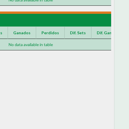
os
Ganados
Perdidos
Dif. Sets
Dif. Games
No data available in table