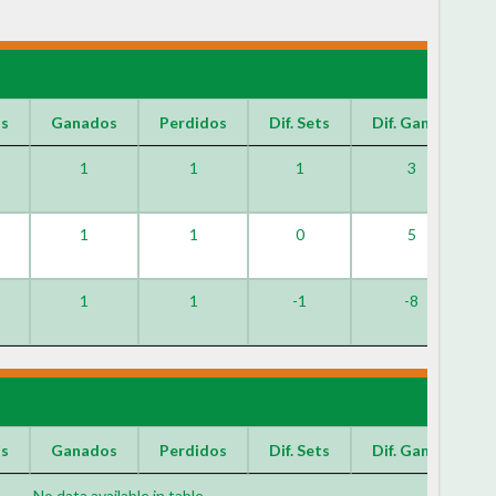
os
Ganados
Perdidos
Dif. Sets
Dif. Games
1
1
1
3
1
1
0
5
1
1
-1
-8
os
Ganados
Perdidos
Dif. Sets
Dif. Games
No data available in table