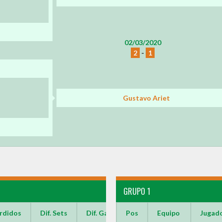
02/03/2020
2
-
1
Gustavo Ariet
GRUPO 1
rdidos
Dif. Sets
Dif. Games
Pos
Equipo
Jugad