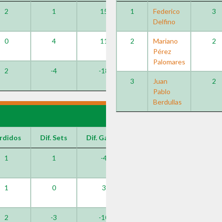
2
1
15
1
Federico
3
Delfino
0
4
11
2
Mariano
2
Pérez
Palomares
2
-4
-18
3
Juan
2
Pablo
Berdullas
rdidos
Dif. Sets
Dif. Games
1
1
-4
1
0
3
2
-3
-10