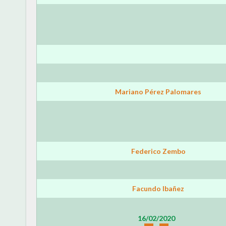
Mariano Pérez Palomares
Federico Zembo
Facundo Ibañez
16/02/2020