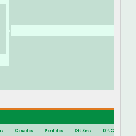
os
Ganados
Perdidos
Dif. Sets
Dif. Games