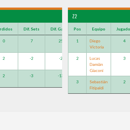
Z2
rdidos
Dif. Sets
Dif. Games
Pos
Equipo
Jugad
0
7
25
1
Diego
4
Victoria
2
-2
-2
2
Lucas
3
Damián
Giaconi
2
-3
-13
3
Sebastián
2
Fitipaldi