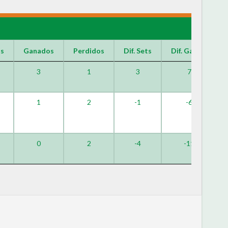
os
Ganados
Perdidos
Dif. Sets
Dif. Games
3
1
3
7
1
2
-1
-6
0
2
-4
-11