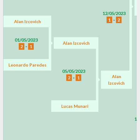
12/05/2023
1
-
2
Alan Izcovich
01/05/2023
Alan Izcovich
2
-
1
Leonardo Paredes
05/05/2023
Alan
2
-
1
Izcovich
Lucas Munari
18