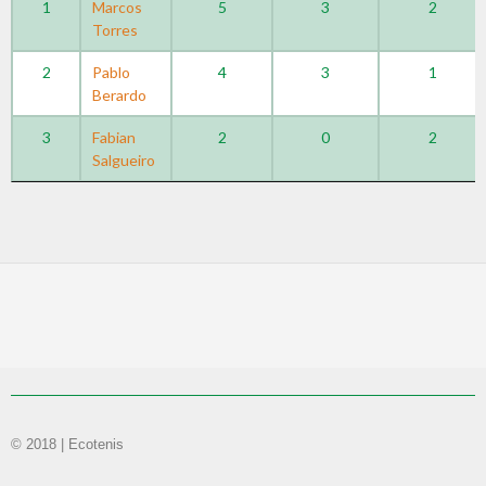
1
Marcos
5
3
2
Torres
2
Pablo
4
3
1
Berardo
3
Fabian
2
0
2
Salgueiro
© 2018 | Ecotenis