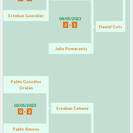
Esteban González
04/05/2023
2
-
1
Daniel Cots
Julio Pomerantz
Pablo González
Oreján
02/05/2023
Esteban Cohene
0
-
2
Pablo Simoes